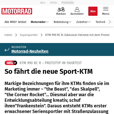
Abo
Hefte
Produkte
Abo
Marken
Anmelden
Menü
Alle MRD+ Artikel
Motorräder
Bekleidung
Zubehör
Technik
Re
otorräder
Supersportler
KTM 990 RC R: Exklusiver Fahrtest mit dem Prototyp
NEUHEITEN
Motorrad-Neuheiten
KTM 990 RC R – PROTOTYP IM FAHRTEST
So fährt die neue Sport-KTM
Markige Bezeichnungen für ihre KTMs finden sie im
Marketing immer – "the Beast", "das Skalpell",
"the Corner Rocket"… Diesmal aber war die
Entwicklungsabteilung kreativ, schuf
ihren"Frankenstein". Daraus entsteht KTMs erster
erwachsener Seriensportler mit Straßenzulassung