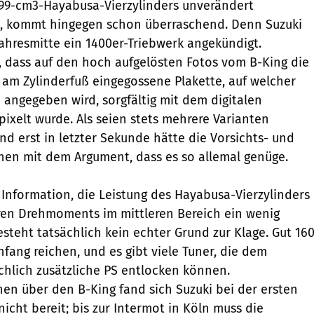
99-cm3-Hayabusa-Vierzylinders unverändert
 kommt hingegen schon überraschend. Denn Suzuki
Jahresmitte ein 1400er-Triebwerk angekündigt.
, dass auf den hoch aufgelösten Fotos vom B-King die
n am Zylinderfuß eingegossene Plakette, auf welcher
angegeben wird, sorgfältig mit dem digitalen
xelt wurde. Als seien stets mehrere Varianten
nd erst in letzter Sekunde hätte die Vorsichts- und
nen mit dem Argument, dass es so allemal genüge.
 Information, die Leistung des Hayabusa-Vierzylinders
ren Drehmoments im mittleren Bereich ein wenig
esteht tatsächlich kein echter Grund zur Klage. Gut 16
nfang reichen, und es gibt viele Tuner, die dem
hlich zusätzliche PS entlocken können.
en über den B-King fand sich Suzuki bei der ersten
 nicht bereit; bis zur Intermot in Köln muss die