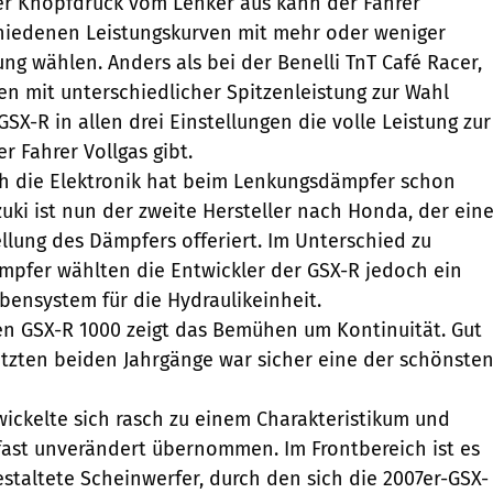
er Knopfdruck vom Lenker aus kann der Fahrer
chiedenen Leistungskurven mit mehr oder weniger
ung wählen. Anders als bei der Benelli TnT Café Racer,
en mit unterschiedlicher Spitzenleistung zur Wahl
 GSX-R in allen drei Einstellungen die volle Leistung zur
r Fahrer Vollgas gibt.
ch die Elektronik hat beim Lenkungsdämpfer schon
zuki ist nun der zweite Hersteller nach Honda, der ein
ellung des Dämpfers offeriert. Im Unterschied zu
mpfer wählten die Entwickler der GSX-R jedoch ein
bensystem für die Hydraulikeinheit.
en GSX-R 1000 zeigt das Bemühen um Kontinuität. Gut
letzten beiden Jahrgänge war sicher eine der schönste
wickelte sich rasch zu einem Charakteristikum und
fast unverändert übernommen. Im Frontbereich ist es
estaltete Scheinwerfer, durch den sich die 2007er-GSX-