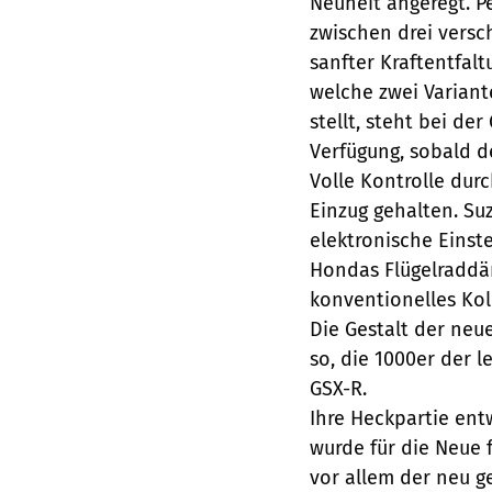
Neuheit angeregt. P
zwischen drei vers
sanfter Kraftentfalt
welche zwei Variant
stellt, steht bei der
Verfügung, sobald de
Volle Kontrolle dur
Einzug gehalten. Su
elektronische Einst
Hondas Flügelraddä
konventionelles Kol
Die Gestalt der neu
so, die 1000er der 
GSX-R.
Ihre Heckpartie ent
wurde für die Neue 
vor allem der neu g