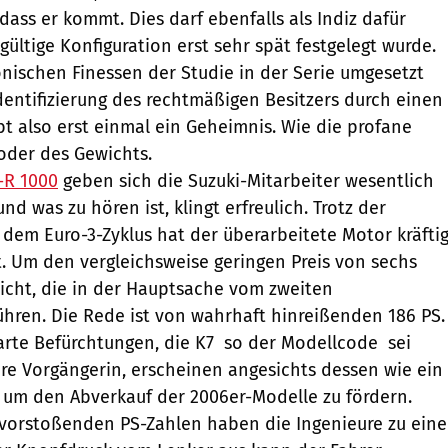
ass er kommt. Dies darf ebenfalls als Indiz dafür
gültige Konfiguration erst sehr spät festgelegt wurde.
nischen Finessen der Studie in der Serie umgesetzt
Identifizierung des rechtmäßigen Besitzers durch einen
ibt also erst einmal ein Geheimnis. Wie die profane
oder des Gewichts.
-R 1000
geben sich die Suzuki-Mitarbeiter wesentlich
nd was zu hören ist, klingt erfreulich. Trotz der
em Euro-3-Zyklus hat der überarbeitete Motor kräfti
t. Um den vergleichsweise geringen Preis von sechs
cht, die in der Hauptsache vom zweiten
hren. Die Rede ist von wahrhaft hinreißenden 186 PS.
rte Befürchtungen, die K7  so der Modellcode  sei
ihre Vorgängerin, erscheinen angesichts dessen wie ein
 um den Abverkauf der 2006er-Modelle zu fördern.
 vorstoßenden PS-Zahlen haben die Ingenieure zu eine