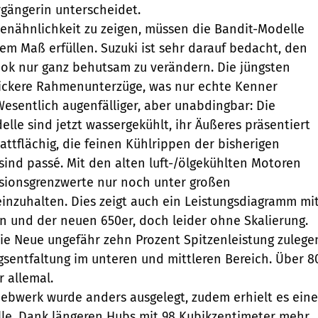
rgängerin unterscheidet.
ienähnlichkeit zu zeigen, müssen die Bandit-Modelle
rem Maß erfüllen. Suzuki ist sehr darauf bedacht, den
ok nur ganz behutsam zu verändern. Die jüngsten
ckere Rahmenunterzüge, was nur echte Kenner
sentlich augenfälliger, aber unabdingbar: Die
lle sind jetzt wassergekühlt, ihr Äußeres präsentiert
attflächig, die feinen Kühlrippen der bisherigen
 sind passé. Mit den alten luft-/ölgekühlten Motoren
ssionsgrenzwerte nur noch unter großen
einzuhalten. Dies zeigt auch ein Leistungsdiagramm mi
n und der neuen 650er, doch leider ohne Skalierung.
ie Neue ungefähr zehn Prozent Spitzenleistung zulege
ngsentfaltung im unteren und mittleren Bereich. Über 8
r allemal.
iebwerk wurde anders ausgelegt, zudem erhielt es eine
lle. Dank längeren Hubs mit 98 Kubikzentimeter mehr