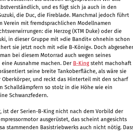
bstverständlich, und es fügt sich ja auch in den
Suzuki, die Duc, die Fireblade. Manchmal jedoch führt
m Verein mit fremdsprachlichen Modellnamen
chtsverwirrungen: die Herzog (KTM Duke) oder die
zuki, in dieser Gruppe mit »die Bandit« ohnehin schon
ichert sie jetzt noch mit »die B-König«. Doch abgesehe
man bei diesem Motorrad auch wegen seines
n eine Ausnahme machen. Der
B-King
steht machohaft
räsentiert seine breite Tankoberfläche, als wäre sie
 Oberkörper, und reckt das Hinterteil mit den scharf
en Schalldämpfern so stolz in die Höhe wie ein
eine Schwanzfedern.
, ist der Serien-B-King nicht nach dem Vorbild der
mpressormotor ausgerüstet, das scheint angesichts
sa stammenden Basistriebwerks auch nicht nötig. Das