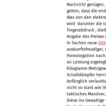
Nachricht genügen, d
gelten, dass die end
Was von den elektro
wird  darunter die 
Fingerabdruck , ble
Angabe des Preises 
In Sachen neue
GSX
auskunftsfreudiger, u
Homologation nach d
an Leistung zugeleg
Kilogramm Mehrgewi
Schalldämpfer herrü
Anfänglich verlautba
nicht so stark wie 
taktisches Manöver,
Diese ins Gewaltige