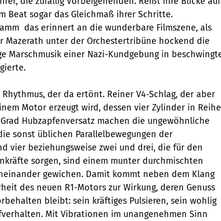
rer, die zufällig Vorbeigehenden. Reißt ihre Blicke auf
em Beat sogar das Gleichmaß ihrer Schritte.
  das erinnert an die wunderbare Filmszene, als
r Mazerath unter der Orchestertribüne hockend die
ge Marschmusik einer Nazi-Kundgebung in beschwingt
gierte.
r Rhythmus, der da ertönt. Reiner V4-Schlag, der aber
inem Motor erzeugt wird, dessen vier Zylinder in Reihe
80 Grad Hubzapfenversatz machen die ungewöhnliche
die sonst üblichen Parallelbewegungen der
d vier beziehungsweise zwei und drei, die für den
enkräfte sorgen, sind einem munter durchmischten
eneinander gewichen. Damit kommt neben dem Klang
heit des neuen R1-Motors zur Wirkung, deren Genuss
rbehalten bleibt: sein kräftiges Pulsieren, sein wohlig
fverhalten. Mit Vibrationen im unangenehmen Sinn