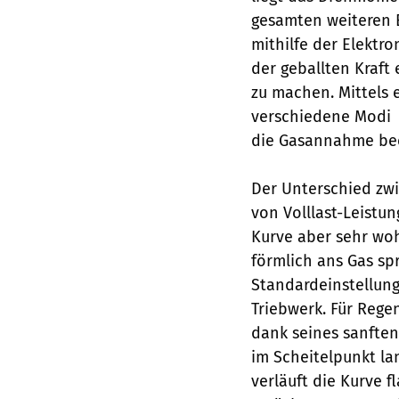
gesamten weiteren 
mithilfe der Elektr
der geballten Kraft
zu machen. Mittels 
verschiedene Modi 
die Gasannahme bee
Der Unterschied zw
von Volllast-Leistu
Kurve aber sehr wo
förmlich ans Gas sp
Standardeinstellung
Triebwerk. Für Rege
dank seines sanfte
im Scheitelpunkt la
verläuft die Kurve f