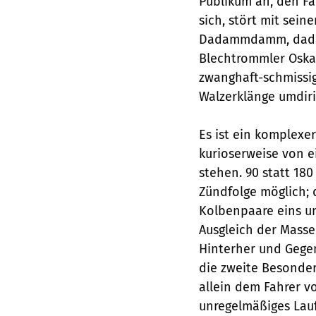
Publikum an, den Fah
sich, stört mit sein
Dadammdamm, dadamm
Blechtrommler Oska
zwanghaft-schmissi
Walzerklänge umdiri
Es ist ein komplexe
kurioserweise von e
stehen. 90 statt 1
Zündfolge möglich; 
Kolbenpaare eins un
Ausgleich der Mass
Hinterher und Geg
die zweite Besonder
allein dem Fahrer vo
unregelmäßiges Lau