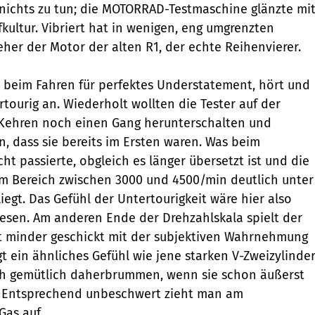
nichts zu tun; die MOTORRAD-Testmaschine glänzte mi
kultur. Vibriert hat in wenigen, eng umgrenzten
er der Motor der alten R1, der echte Reihenvierer.
gt beim Fahren für perfektes Understatement, hört und
ertourig an. Wiederholt wollten die Tester auf der
 Kehren noch einen Gang herunterschalten und
, dass sie bereits im Ersten waren. Was beim
ht passierte, obgleich es länger übersetzt ist und die
 Bereich zwischen 3000 und 4500/min deutlich unter
iegt. Das Gefühl der Untertourigkeit wäre hier also
esen. Am anderen Ende der Drehzahlskala spielt der
ht minder geschickt mit der subjektiven Wahrnehmung
gt ein ähnliches Gefühl wie jene starken V-Zweizylinder
ch gemütlich daherbrummen, wenn sie schon äußerst
. Entsprechend unbeschwert zieht man am
as auf.