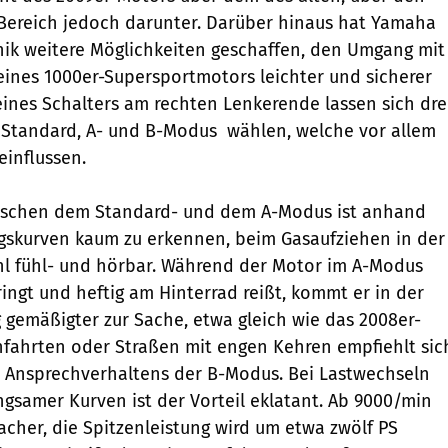
Bereich jedoch darunter. Darüber hinaus hat Yamaha
onik weitere Möglichkeiten geschaffen, den Umgang mit
 eines 1000er-Supersportmotors leichter und sicherer
eines Schalters am rechten Lenkerende lassen sich dre
 Standard, A- und B-Modus  wählen, welche vor allem
influssen.
ischen dem Standard- und dem A-Modus ist anhand
ngskurven kaum zu erkennen, beim Gasaufziehen in der
hl fühl- und hörbar. Während der Motor im A-Modus
ringt und heftig am Hinterrad reißt, kommt er in der
 gemäßigter zur Sache, etwa gleich wie das 2008er-
nfahrten oder Straßen mit engen Kehren empfiehlt sic
n Ansprechverhaltens der B-Modus. Bei Lastwechseln
ngsamer Kurven ist der Vorteil eklatant. Ab 9000/min
lacher, die Spitzenleistung wird um etwa zwölf PS