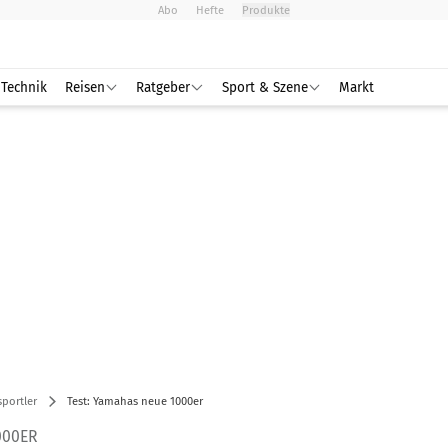
Abo
Hefte
Produkte
Technik
Reisen
Ratgeber
Sport & Szene
Markt
portler
Test: Yamahas neue 1000er
000ER