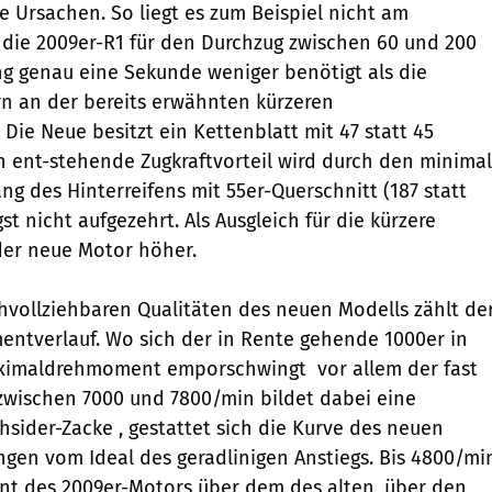
e Ursachen. So liegt es zum Beispiel nicht am
die 2009er-R1 für den Durchzug zwischen 60 und 200
g genau eine Sekunde weniger benötigt als die
n an der bereits erwähnten kürzeren
Die Neue besitzt ein Kettenblatt mit 47 statt 45
 ent-stehende Zugkraftvorteil wird durch den minimal
ng des Hinterreifens mit 55er-Querschnitt (187 statt
st nicht aufgezehrt. Als Ausgleich für die kürzere
der neue Motor höher.
hvollziehbaren Qualitäten des neuen Modells zählt de
ntverlauf. Wo sich der in Rente gehende 1000er in
ximaldrehmoment emporschwingt  vor allem der fast
zwischen 7000 und 7800/min bildet dabei eine
sider-Zacke , gestattet sich die Kurve des neuen
gen vom Ideal des geradlinigen Anstiegs. Bis 4800/mi
nt des 2009er-Motors über dem des alten, über den