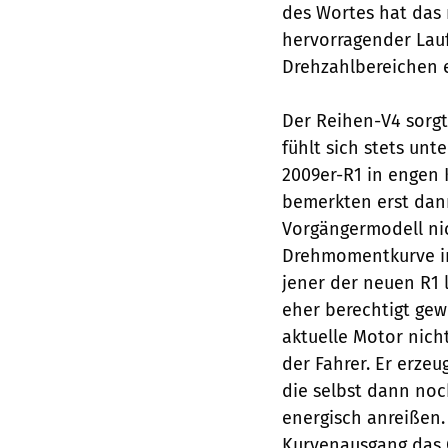
des Wortes hat das 
hervorragender Lauf
Drehzahlbereichen eh
Der Reihen-V4 sor
fühlt sich stets unt
2009er-R1 in engen
bemerkten erst dann
Vorgängermodell nic
Drehmomentkurve im
jener der neuen R1 l
eher berechtigt gew
aktuelle Motor nic
der Fahrer. Er erzeu
die selbst dann no
energisch anreißen
Kurvenausgang das G