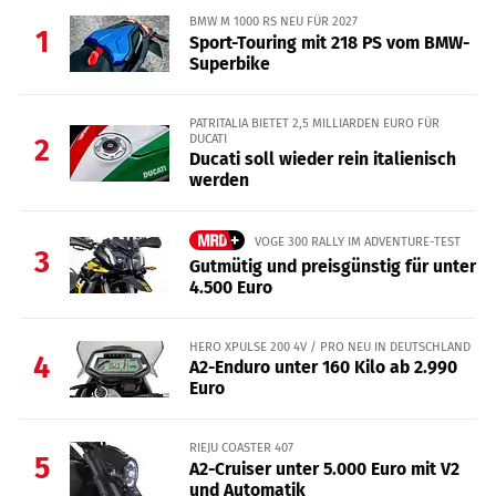
BMW M 1000 RS NEU FÜR 2027
1
Sport-Touring mit 218 PS vom BMW-
Superbike
PATRITALIA BIETET 2,5 MILLIARDEN EURO FÜR
DUCATI
2
Ducati soll wieder rein italienisch
werden
VOGE 300 RALLY IM ADVENTURE-TEST
3
Gutmütig und preisgünstig für unter
4.500 Euro
HERO XPULSE 200 4V / PRO NEU IN DEUTSCHLAND
4
A2-Enduro unter 160 Kilo ab 2.990
Euro
RIEJU COASTER 407
5
A2-Cruiser unter 5.000 Euro mit V2
und Automatik