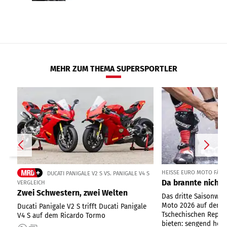
MEHR ZUM THEMA SUPERSPORTLER
HEISSE EURO MOTO FÄHRT
DUCATI PANIGALE V2 S VS. PANIGALE V4 S
Da brannte nicht 
VERGLEICH
Zwei Schwestern, zwei Welten
Das dritte Saisonwo
Moto 2026 auf dem 
Ducati Panigale V2 S trifft Ducati Panigale
Tschechischen Republ
V4 S auf dem Ricardo Tormo
bieten: sengend heiße