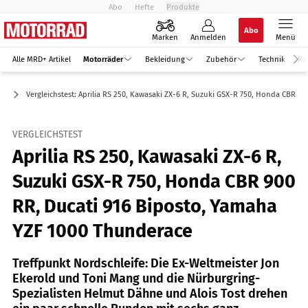
Abo
Hefte
Produkte
Abo
Marken
Anmelden
Menü
Alle MRD+ Artikel
Motorräder
Bekleidung
Zubehör
Technik
Re
er
Vergleichstest: Aprilia RS 250, Kawasaki ZX-6 R, Suzuki GSX-R 750, Honda CBR 9
VERGLEICHSTEST
Aprilia RS 250, Kawasaki ZX-6 R,
Suzuki GSX-R 750, Honda CBR 900
RR, Ducati 916 Biposto, Yamaha
YZF 1000 Thunderace
Treffpunkt Nordschleife: Die Ex-Weltmeister Jon
Ekerold und Toni Mang und die Nürburgring-
Spezialisten Helmut Dähne und Alois Tost drehen