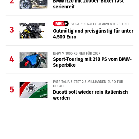
2
BMW R20 mit 2000er-Boxer fast
serienreif
VOGE 300 RALLY IM ADVENTURE-TEST
3
Gutmütig und preisgünstig für unter
4.500 Euro
BMW M 1000 RS NEU FÜR 2027
4
Sport-Touring mit 218 PS vom BMW-
Superbike
PATRITALIA BIETET 2,5 MILLIARDEN EURO FÜR
DUCATI
5
Ducati soll wieder rein italienisch
werden