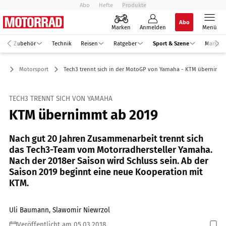
Abo
Hefte
Produkte
Abo
Marken
Anmelden
Menü
Zubehör
Technik
Reisen
Ratgeber
Sport & Szene
Markt
ne
Motorsport
Tech3 trennt sich in der MotoGP von Yamaha - KTM übernimmt
TECH3 TRENNT SICH VON YAMAHA
KTM übernimmt ab 2019
Nach gut 20 Jahren Zusammenarbeit trennt sich
das Tech3-Team vom Motorradhersteller Yamaha.
Nach der 2018er Saison wird Schluss sein. Ab der
Saison 2019 beginnt eine neue Kooperation mit
KTM.
Uli Baumann, Slawomir Niewrzol
Veröffentlicht am 05.03.2018