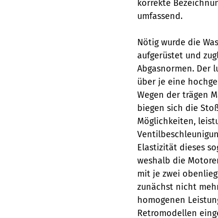
korrekte Bezeichnun
umfassend.
Nötig wurde die Was
aufgerüstet und zugl
Abgasnormen. Der lu
über je eine hochge
Wegen der trägen Ma
biegen sich die Sto
Möglichkeiten, leist
Ventilbeschleunigun
Elastizität dieses ­
weshalb die Motore
mit je zwei obenlie
zunächst nicht mehr 
homogenen Leistungs
Retromodellen einge