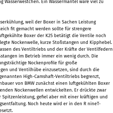
g Wasserwestchen. Ein Wassermantel wäre viel zu
serkühlung, weil der Boxer in Sachen Leistung
eich fit gemacht werden sollte für strengere
ftgekühlte Boxer der K25 betätigt die Ventile noch
legte Nockenwelle, kurze Stoßstangen und Kipphebel.
ssen des Ventiltriebs und der Kräfte der Ventilfedern
ßstangen im Betrieb immer ein wenig durch. Die
ungsträchtige Nockenprofile für große
gen und Ventilhübe einzusetzen, sind durch die
sogenannten High-Camshaft-Ventiltriebs begrenzt,
nbauer von BMW zunächst einen luftgekühlten Boxer
genden Nockenwellen entwickelten. Er drückte zwar
Spitzenleistung, gefiel aber mit einer kräftigen und
entfaltung. Noch heute wird er in den R nineT-
setzt.