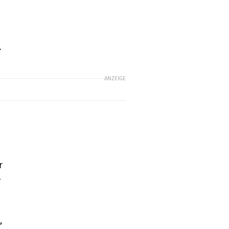
.
ANZEIGE
r
-
,