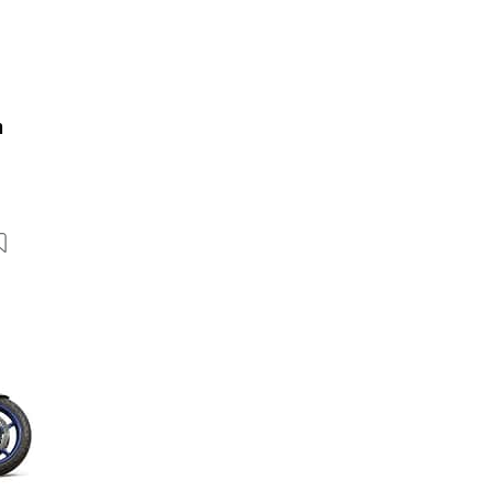
m
36 Bilder