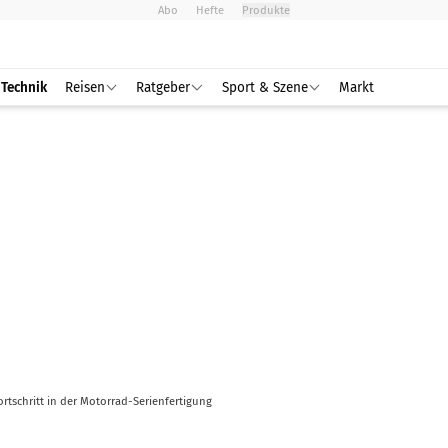
Abo
Hefte
Produkte
Technik
Reisen
Ratgeber
Sport & Szene
Markt
ortschritt in der Motorrad-Serienfertigung