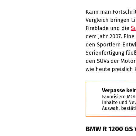
Kann man Fortschri
Vergleich bringen Li
Fireblade und die
S
dem Jahr 2007. Ein
den Sportlern Entw
Serienfertigung fli
den SUVs der Motor
wie heute preislich k
Verpasse kei
Favorisiere MO
Inhalte und Ne
Auswahl bestät
BMW R 1200 GS 