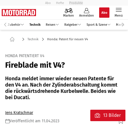
Abo
Hefte
Produkte
Abo
Marken
Anmelden
Menü
Zubehör
Technik
Reisen
Ratgeber
Sport & Szene
Markt
Technik
Honda: Patent für neuen V4
HONDA PATENTIERT V4
Fireblade mit V4?
Honda meldet immer wieder neuen Patente für
den V4 an. Nach der Zylinderabschaltung kommt
die rückwärtsdrehende Kurbelwelle. Beides wie
bei Ducati.
Jens Kratschmar
13 Bilder
Veröffentlicht am 11.04.2023
Foto: Honda