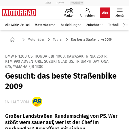
Abo
Hefte
Produkte
Abo
Marken
Anmelden
Menü
Alle MRD+ Artikel
Motorräder
Bekleidung
Zubehör
Technik
Re
Motorräder
Tourer
Das beste Straßenbike 2009
BMW R 1200 GS, HONDA CBF 1000, KAWASAKI NINJA 250 R,
KTM 990 ADVENTURE, SUZUKI GLADIUS, TRIUMPH DAYTONA
675, YAMAHA FJR 1300
Gesucht: das beste Straßenbike
2009
INHALT VON
Großer Landstraßen-Rundumschlag von PS. Wer
stößt wem sauer auf, wer ist der Chef im
Gurkenglas? Bewaffnet mit sieben