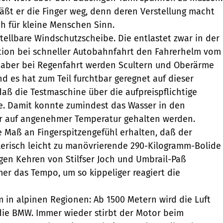
äßt er die Finger weg, denn deren Verstellung macht
h für kleine Menschen Sinn.
stellbare Windschutzscheibe. Die entlastet zwar in der
tion bei schneller Autobahnfahrt den Fahrerhelm vom
, aber bei Regenfahrt werden Scultern und Oberärme
nd es hat zum Teil furchtbar geregnet auf dieser
daß die Testmaschine über die aufpreispflichtige
te. Damit konnte zumindest das Wasser in den
 auf angenehmer Temperatur gehalten werden.
e Maß an Fingerspitzengefühl erhalten, daß der
lerisch leicht zu manövrierende 290-Kilogramm-Bolide
gen Kehren von Stilfser Joch und Umbrail-Paß
mer das Tempo, um so kippeliger reagiert die
m in alpinen Regionen: Ab 1500 Metern wird die Luft
die BMW. Immer wieder stirbt der Motor beim