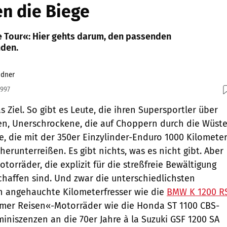
n die Biege
Tour«: Hier gehts darum, den passenden
nden.
ndner
1997
as Ziel. So gibt es Leute, die ihren Supersportler über
en, Unerschrockene, die auf Choppern durch die Wüst
e, die mit der 350er Einzylinder-Enduro 1000 Kilomete
erunterreißen. Es gibt nichts, was es nicht gibt. Aber
torräder, die explizit für die streßfreie Bewältigung
chaffen sind. Und zwar die unterschiedlichsten
ch angehauchte Kilometerfresser wie die
BMW K 1200 R
emer Reisen«-Motorräder wie die Honda ST 1100 CBS-
iniszenzen an die 70er Jahre à la Suzuki GSF 1200 SA