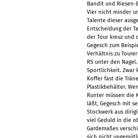
Bandit und Riesen-E
Vier nicht minder u
Talente dieser ausg
Entscheidung der T
der Tour kreuz und 
Gegesch zum Beispie
Verhältnis zu Toure
RS unter den Nagel.
Sportlichkeit. Zwa
Koffer fast die Trän
Plastikbehälter. Wen
Runter müssen die K
läßt, Gegesch mit s
Stockwerk aus dirig
viel Geduld in die o
Gardemaßes verschie
sich nicht ungemüt