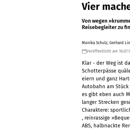
Vier mache
Von wegen »krumme 
Reisebegleiter zu fi
Monika Schulz, Gerhard Li
Veröffentlicht am 16.07.
Klar - der Weg ist d
Schotterpässe quäl
eiern und ganz Hart
Autobahn am Stück h
es gibt eben auch Mo
langer Strecken ges
Charaktere: sportli
, reinrassige »Bequ
ABS, halbnackte Rem