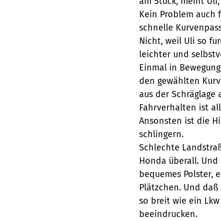
am Stück, meint Uli,
Kein Problem auch fü
schnelle Kurvenpass
Nicht, weil Uli so f
leichter und selbstv
Einmal in Bewegung,
den gewählten Kurve
aus der Schräglage 
Fahrverhalten ist a
Ansonsten ist die Hi
schlingern.
Schlechte Landstraß
Honda überall. Und 
bequemes Polster, 
Plätzchen. Und daß
so breit wie ein Lk
beeindrucken.