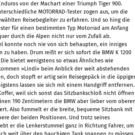
nduros von der Machart einer Triumph Tiger 900.
nterschiedliche MOTORRAD-Tester zogen aus, um die
ewählten Reisebegleiter zu erfahren. Und so hing die
ester für einen bestimmten Typ Motorrad am Anfang
quer durch die Alpen nicht nur vom Zufall ab.
l konnte noch nie von sich behaupten, ein inniges
rn zu haben. Drum reißt er sich sofort die BMW K 1200
 Die bietet wenigstens so etwas Ähnliches wie
r kommen »Lindi« beim Anblick der weit abstehenden
en, doch stopft er artig sein Reisegepäck in die üppige
igstens lassen sie sich mit einem Handgriff entfernen.
offer, weil sich sonst das Sitzbankschloß nicht öffnen
einen 190 Zentimetern die BMW aber lieber vom obere
iert. Also fummelt er die breite, bequeme Sitzbank mit
bere der beiden Positionen. Und trotz seines
bt er die Lenkerstummel ganz in Richtung Fahrer, um
lich weit über den bauchigen Tank spannen zu müssen.