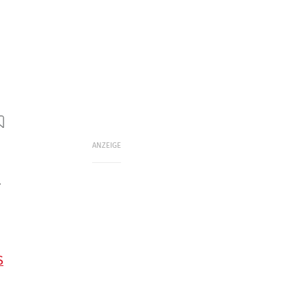
ANZEIGE
e
r
S