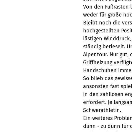
Von den Fußrasten l
weder für große noc
Bleibt noch die ver
hochgestellten Posi
lästigen Winddruck
ständig berieselt. U
Alpentour. Nur gut, 
Griffheizung verfüg
Handschuhen immer
So blieb das gewiss
ansonsten fast spie
in den zahllosen en
erfordert. Je langsa
Schwerathletin.
Ein weiteres Proble
dünn - zu dünn für 