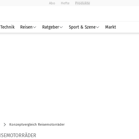
Abo
Hefte
Produkte
Technik
Reisen
Ratgeber
Sport & Szene
Markt
Konzeptvergleich Reisemotorräder
EISEMOTORRÄDER