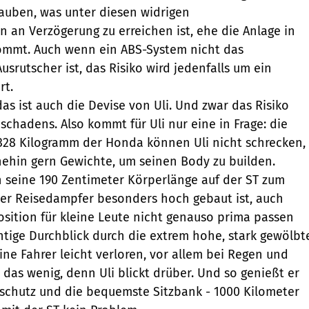
auben, was unter diesen widrigen
n an Verzögerung zu erreichen ist, ehe die Anlage in
ommt. Auch wenn ein ABS-System nicht das
Ausrutscher ist, das Risiko wird jedenfalls um ein
rt.
as ist auch die Devise von Uli. Und zwar das Risiko
chadens. Also kommt für Uli nur eine in Frage: die
328 Kilogramm der Honda können Uli nicht schrecken,
ehin gern Gewichte, um seinen Body zu builden.
 seine 190 Zentimeter Körperlänge auf der ST zum
l der Reisedampfer besonders hoch gebaut ist, auch
position für kleine Leute nicht genauso prima passen
htige Durchblick durch die extrem hohe, stark gewölbt
ine Fahrer leicht verloren, vor allem bei Regen und
t das wenig, denn Uli blickt drüber. Und so genießt er
schutz und die bequemste Sitzbank - 1000 Kilometer