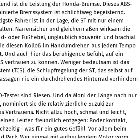
end ist die Leistung der Honda-Bremse. Dieses ABS-
nierte Bremssystem ist schlichtweg begeisternd.
gste Fahrer ist in der Lage, die ST mit nur einem
alten. Narrensicher und gleichermaßen wirksam die
d- oder Fußhebel, unglaublich souverän und brachial
 die diesen Kolloß im Handumdrehen aus jedem Tempo
gt. Und auch hier das beruhigende Gefühl, auf ein
S vertrauen zu können. Weniger bedeutsam ist das
tem (TCS), die Schlupfregelung der ST, das selbst auf
passagen nie ein durchdrehendes Hinterrad verhindern
-Tester sind Riesen. Und da Moni der Länge nach nur
 nominiert sie die relativ zierliche Suzuki zur
es Vertrauens. Nicht allzu hoch, schmal und leicht,
leinen Leuten freundlich entgegen: Bodenkontakt,
ichzeitig - was für ein gutes Gefühl. Vor allem beim
d Pack. Wer einmal mit aufheulendem Motor vorm