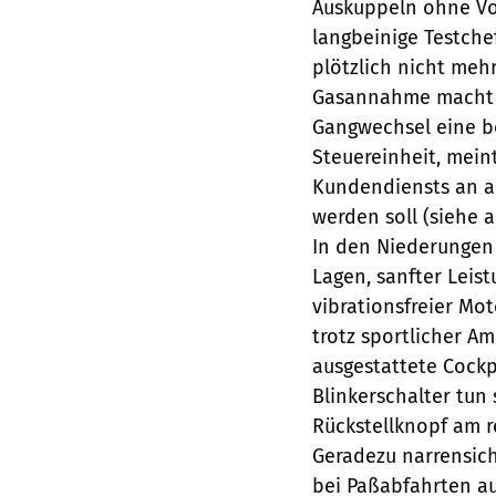
Auskuppeln ohne V
langbeinige Testche
plötzlich nicht meh
Gasannahme macht 
Gangwechsel eine bo
Steuereinheit, mein
Kundendiensts an a
werden soll (siehe a
In den Niederungen 
Lagen, sanfter Leis
vibrationsfreier Mo
trotz sportlicher A
ausgestattete Cockp
Blinkerschalter tun
Rückstellknopf am r
Geradezu narrensic
bei Paßabfahrten au