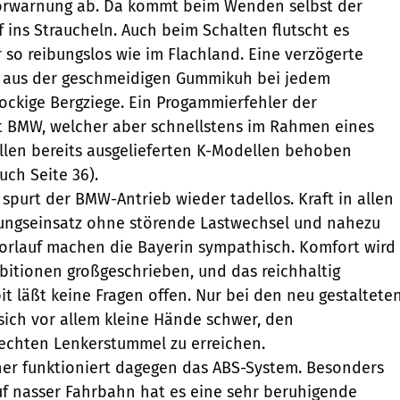
orwarnung ab. Da kommt beim Wenden selbst der
f ins Straucheln. Auch beim Schalten flutscht es
r so reibungslos wie im Flachland. Eine verzögerte
aus der geschmeidigen Gummikuh bei jedem
ckige Bergziege. Ein Progammierfehler der
t BMW, welcher aber schnellstens im Rahmen eines
llen bereits ausgelieferten K-Modellen behoben
uch Seite 36).
spurt der BMW-Antrieb wieder tadellos. Kraft in allen
tungseinsatz ohne störende Lastwechsel und nahezu
torlauf machen die Bayerin sympathisch. Komfort wird
mbitionen großgeschrieben, und das reichhaltig
it läßt keine Fragen offen. Nur bei den neu gestaltete
 sich vor allem kleine Hände schwer, den
echten Lenkerstummel zu erreichen.
her funktioniert dagegen das ABS-System. Besonders
f nasser Fahrbahn hat es eine sehr beruhigende