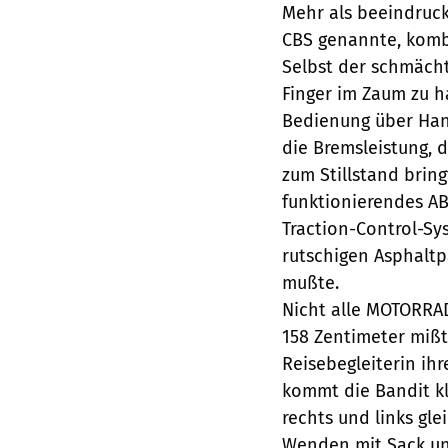
Mehr als beeindruck
CBS genannte, kombi
Selbst der schmächti
Finger im Zaum zu h
Bedienung über Han
die Bremsleistung,
zum Stillstand brin
funktionierendes AB
Traction-Control-Sys
rutschigen Asphalt
mußte.
Nicht alle MOTORRAD
158 Zentimeter mißt,
Reisebegleiterin ihr
kommt die Bandit k
rechts und links gle
Wenden mit Sack un