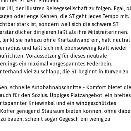
 mit der ST kein Problem.
r Uli, der illustren Reisegesellschaft zu folgen. Egal, o
agen oder enge Kehren, die ST geht jedes Tempo mit.
urchtbar stark ist, sondern weil sich die schwere ST
erständlicher dirigieren läßt als ihre Mitstreiterinnen.
 lenkt sie nahezu ohne Kraftaufwand ein, hält neutral
nradius und läßt sich mit ebensowenig Kraft wieder
aufrichten. Voraussetzung für dieses neutrale
llerdings ein maximal vorgespanntes Federbein.
nterhand viel zu schlapp, die ST beginnt in Kurven zu
en, schnelle Autobahnabschnitte - Komfort bietet di
auch für den Sozius. Üppiges Platzangebot, ein breites
entspannter Kniewinkel und ein windgeschütztes
 Koffer genügend Stauraum bieten können, ohne dabe
w zu bauen, scheint sogar Gegesch ein wenig zu