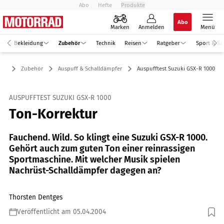
Abo
Hefte
Produkte
Abo
Marken
Anmelden
Menü
Bekleidung
Zubehör
Technik
Reisen
Ratgeber
Sport & Sz
Zubehör
Auspuff & Schalldämpfer
Auspufftest Suzuki GSX-R 1000
AUSPUFFTEST SUZUKI GSX-R 1000
Ton-Korrektur
Fauchend. Wild. So klingt eine Suzuki GSX-R 1000.
Gehört auch zum guten Ton einer reinrassigen
Sportmaschine. Mit welcher Musik spielen
Nachrüst-Schalldämpfer dagegen an?
Thorsten Dentges
Veröffentlicht am 05.04.2004
Foto: fact