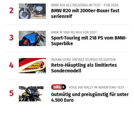
BMW R20 ALS ERLKÖNIG IM TEST – FÜR 2028
2
BMW R20 mit 2000er-Boxer fast
serienreif
BMW M 1000 RS NEU FÜR 2027
3
Sport-Touring mit 218 PS vom BMW-
Superbike
INDIAN CHIEF VINTAGE STURGIS SD EDITION
4
Retro-Häuptling als limitiertes
Sondermodell
VOGE 300 RALLY IM ADVENTURE-TEST
5
Gutmütig und preisgünstig für unter
4.500 Euro