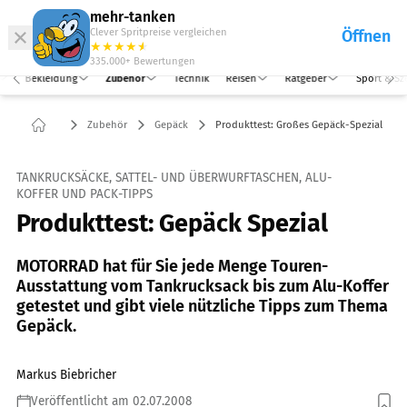
Abo
Hefte
Produkte
mehr-tanken
Clever Spritpreise vergleichen
Öffnen
Abo
★
★
★
★
★
★
Marken
Anmelden
Menü
335.000+
Bewertungen
Bekleidung
Zubehör
Technik
Reisen
Ratgeber
Sport & Sz
Zubehör
Gepäck
Produkttest: Großes Gepäck-Spezial
TANKRUCKSÄCKE, SATTEL- UND ÜBERWURFTASCHEN, ALU-
KOFFER UND PACK-TIPPS
Produkttest: Gepäck Spezial
MOTORRAD hat für Sie jede Menge Touren-
Ausstattung vom Tankrucksack bis zum Alu-Koffer
getestet und gibt viele nützliche Tipps zum Thema
Gepäck.
Markus Biebricher
Veröffentlicht am 02.07.2008