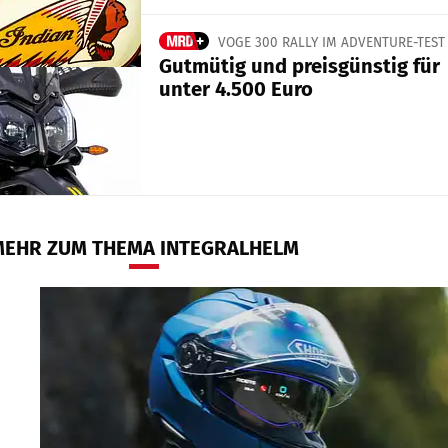
VOGE 300 RALLY IM ADVENTURE-TEST
Gutmütig und preisgünstig für
unter 4.500 Euro
MEHR ZUM THEMA INTEGRALHELM