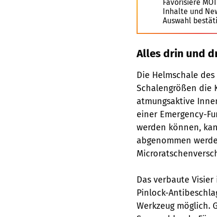
Favorisiere MO
Inhalte und Ne
Auswahl bestät
Alles drin und d
Die Helmschale des I
Schalengrößen die 
atmungsaktive Inne
einer Emergency-Fun
werden können, kann
abgenommen werden.
Microratschenversc
Das verbaute Visier 
Pinlock-Antibeschlag
Werkzeug möglich. G