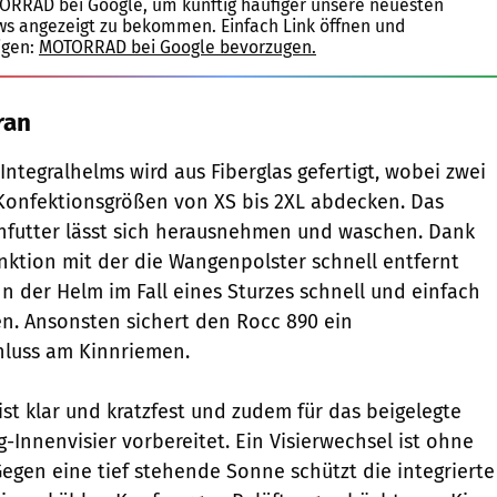
TORRAD bei Google, um künftig häufiger unsere neuesten
ws angezeigt zu bekommen. Einfach Link öffnen und
igen:
MOTORRAD bei Google bevorzugen.
ran
ntegralhelms wird aus Fiberglas gefertigt, wobei zwei
Konfektionsgrößen von XS bis 2XL abdecken. Das
nfutter lässt sich herausnehmen und waschen. Dank
ktion mit der die Wangenpolster schnell entfernt
 der Helm im Fall eines Sturzes schnell und einfach
 Ansonsten sichert den Rocc 890 ein
hluss am Kinnriemen.
ist klar und kratzfest und zudem für das beigelegte
-Innenvisier vorbereitet. Ein Visierwechsel ist ohne
egen eine tief stehende Sonne schützt die integrierte