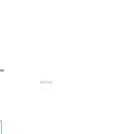
üse
ANZEIGE