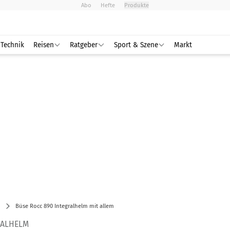
Abo
Hefte
Produkte
Technik
Reisen
Ratgeber
Sport & Szene
Markt
Büse Rocc 890 Integralhelm mit allem
RALHELM