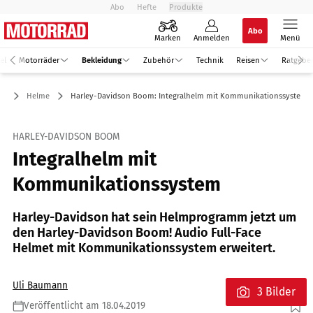
Abo
Hefte
Produkte
Abo
Marken
Anmelden
Menü
el
Motorräder
Bekleidung
Zubehör
Technik
Reisen
Ratgebe
ng
Helme
Harley-Davidson Boom: Integralhelm mit Kommunikationssystem
HARLEY-DAVIDSON BOOM
Integralhelm mit
Kommunikationssystem
Harley-Davidson hat sein Helmprogramm jetzt um
den Harley-Davidson Boom! Audio Full-Face
Helmet mit Kommunikationssystem erweitert.
Uli Baumann
3 Bilder
Veröffentlicht am 18.04.2019