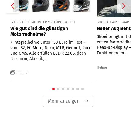
INTEGRALHELME UNTER 150 EURO IM TEST
SHOEI GT AIR 3 SMART
Wie gut sind die günstigen
Neuer Augmented
Motorradhelme?
Shoei bringt mit dem
ersten Motorradhelm
7 Integralhelme unter 150 Euro im Test –
Head-up-Display – te
von LS2, FC-Moto, Nexo, MTR, Germot, Rocc
Funktionen im...
und GMS. Alle erfüllen ECE-R 22.06, doch
Passform, Akustik,...
Helme
Helme
Mehr anzeigen