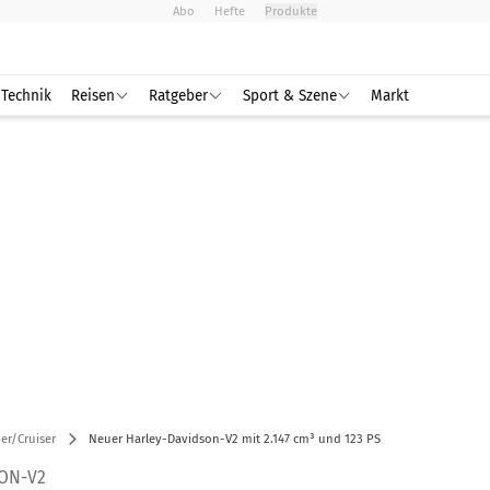
Abo
Hefte
Produkte
Technik
Reisen
Ratgeber
Sport & Szene
Markt
er/Cruiser
Neuer Harley-Davidson-V2 mit 2.147 cm³ und 123 PS
ON-V2