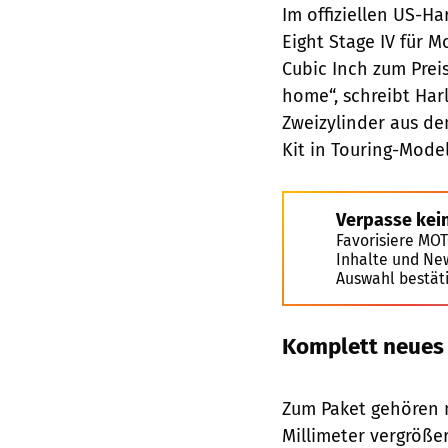
Im offiziellen US-H
Eight Stage IV für 
Cubic Inch zum Prei
home“, schreibt Har
Zweizylinder aus de
Kit in Touring-Model
Verpasse kei
Favorisiere MO
Inhalte und Ne
Auswahl bestät
Komplett neues
Zum Paket gehören 
Millimeter vergröße