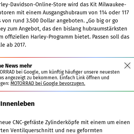
arley-Davidson-Online-Store wird das Kit Milwaukee-
Motoren mit einem Ausgangshubraum von 114 oder 117
s von rund 3.500 Dollar angeboten. „Go big or go
ley zum Angebot, das den bislang hubraumstärksten
m offiziellen Harley-Programm bietet. Passen soll das
le ab 2017.
ne News mehr
TORRAD bei Google, um künftig häufiger unsere neuesten
ws angezeigt zu bekommen. Einfach Link öffnen und
igen:
MOTORRAD bei Google bevorzugen.
 Innenleben
Harley-Davidson
neue CNC-gefräste Zylinderköpfe mit einem um einen
rten Ventilquerschnitt und neu geformten