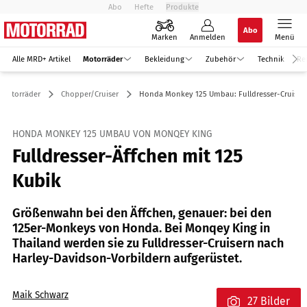
Abo
Hefte
Produkte
Abo
Marken
Anmelden
Menü
Alle MRD+ Artikel
Motorräder
Bekleidung
Zubehör
Technik
Re
Motorräder
Chopper/Cruiser
Honda Monkey 125 Umbau: Fulldresser-Cruiser
HONDA MONKEY 125 UMBAU VON MONQEY KING
Fulldresser-Äffchen mit 125
Kubik
Größenwahn bei den Äffchen, genauer: bei den
125er-Monkeys von Honda. Bei Monqey King in
Thailand werden sie zu Fulldresser-Cruisern nach
Harley-Davidson-Vorbildern aufgerüstet.
Maik Schwarz
27 Bilder