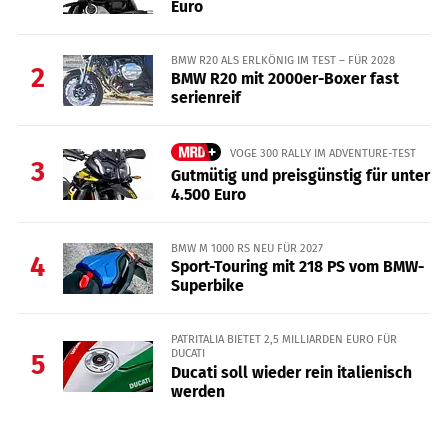
Euro
BMW R20 ALS ERLKÖNIG IM TEST – FÜR 2028
2
BMW R20 mit 2000er-Boxer fast
serienreif
VOGE 300 RALLY IM ADVENTURE-TEST
3
Gutmütig und preisgünstig für unter
4.500 Euro
BMW M 1000 RS NEU FÜR 2027
4
Sport-Touring mit 218 PS vom BMW-
Superbike
PATRITALIA BIETET 2,5 MILLIARDEN EURO FÜR
DUCATI
5
Ducati soll wieder rein italienisch
werden