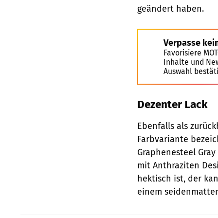
geändert haben.
Verpasse kei
Favorisiere MO
Inhalte und Ne
Auswahl bestät
Dezenter Lack
Ebenfalls als zurüc
Farbvariante bezeic
Graphenesteel Gray 
mit Anthraziten Des
hektisch ist, der ka
einem seidenmatten