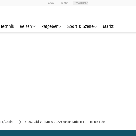
Abo
Hefte
Produkte
Technik
Reisen
Ratgeber
Sport & Szene
Markt
er/Cruiser
Kawasaki Vulcan S 2022: neue Farben fürs neue Jahr