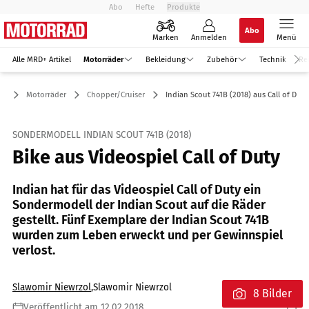
Abo
Hefte
Produkte
Abo
Marken
Anmelden
Menü
Alle MRD+ Artikel
Motorräder
Bekleidung
Zubehör
Technik
Re
Motorräder
Chopper/Cruiser
Indian Scout 741B (2018) aus Call of Duty
SONDERMODELL INDIAN SCOUT 741B (2018)
Bike aus Videospiel Call of Duty
Indian hat für das Videospiel Call of Duty ein
Sondermodell der Indian Scout auf die Räder
gestellt. Fünf Exemplare der Indian Scout 741B
wurden zum Leben erweckt und per Gewinnspiel
verlost.
Slawomir Niewrzol
,
Slawomir Niewrzol
8 Bilder
Veröffentlicht am 12.02.2018