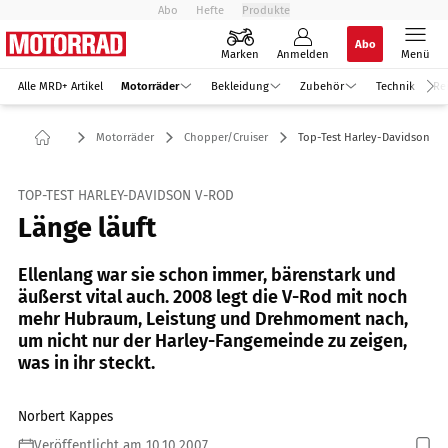
Abo
Hefte
Produkte
Abo
Marken
Anmelden
Menü
Alle MRD+ Artikel
Motorräder
Bekleidung
Zubehör
Technik
Re
Motorräder
Chopper/Cruiser
Top-Test Harley-Davidson V
TOP-TEST HARLEY-DAVIDSON V-ROD
Länge läuft
Ellenlang war sie schon immer, bärenstark und
äußerst vital auch. 2008 legt die V-Rod mit noch
mehr Hubraum, Leistung und Drehmoment nach,
um nicht nur der Harley-Fangemeinde zu zeigen,
was in ihr steckt.
Norbert Kappes
Veröffentlicht am 10.10.2007