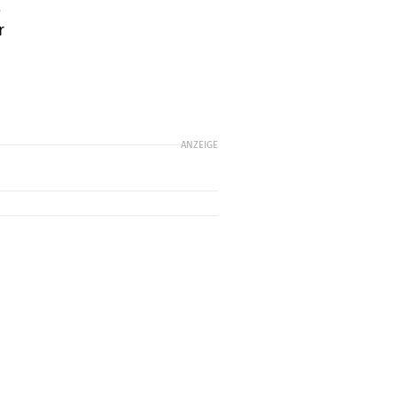
t
r
ANZEIGE