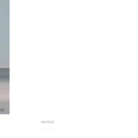
cic
ANZEIGE
t