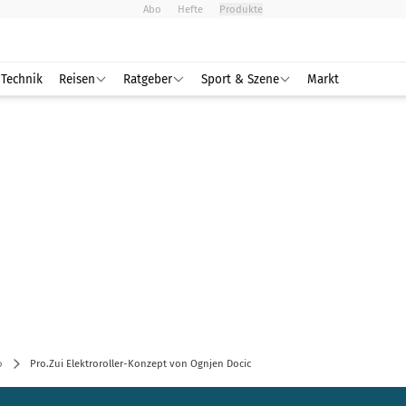
Abo
Hefte
Produkte
Technik
Reisen
Ratgeber
Sport & Szene
Markt
o
Pro.Zui Elektroroller-Konzept von Ognjen Docic