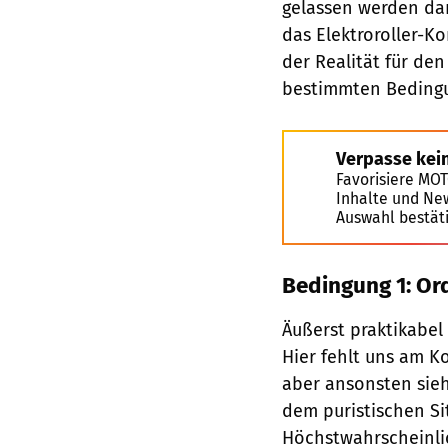
gelassen werden dar
das Elektroroller-K
der Realität für de
bestimmten Beding
Verpasse kei
Favorisiere MO
Inhalte und Ne
Auswahl bestät
Bedingung 1: Or
Äußerst praktikabel
Hier fehlt uns am K
aber ansonsten sieh
dem puristischen Si
Höchstwahrscheinlic