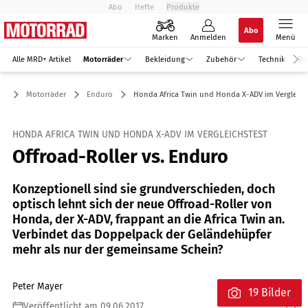
Abo
Hefte
Produkte
Abo
Marken
Anmelden
Menü
Alle MRD+ Artikel
Motorräder
Bekleidung
Zubehör
Technik
Re
Motorräder
Enduro
Honda Africa Twin und Honda X-ADV im Vergleich
HONDA AFRICA TWIN UND HONDA X-ADV IM VERGLEICHSTEST
Offroad-Roller vs. Enduro
Konzeptionell sind sie grundverschieden, doch
optisch lehnt sich der neue Offroad-Roller von
Honda, der X-ADV, frappant an die Africa Twin an.
Verbindet das Doppelpack der Geländehüpfer
mehr als nur der gemeinsame Schein?
Peter Mayer
19 Bilder
Veröffentlicht am 09.06.2017