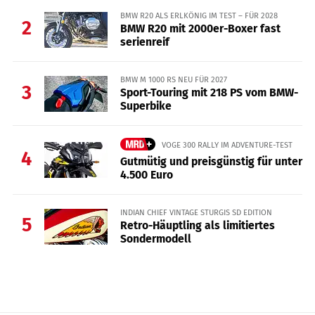
BMW R20 ALS ERLKÖNIG IM TEST – FÜR 2028
2
BMW R20 mit 2000er-Boxer fast
serienreif
BMW M 1000 RS NEU FÜR 2027
3
Sport-Touring mit 218 PS vom BMW-
Superbike
VOGE 300 RALLY IM ADVENTURE-TEST
4
Gutmütig und preisgünstig für unter
4.500 Euro
INDIAN CHIEF VINTAGE STURGIS SD EDITION
5
Retro-Häuptling als limitiertes
Sondermodell