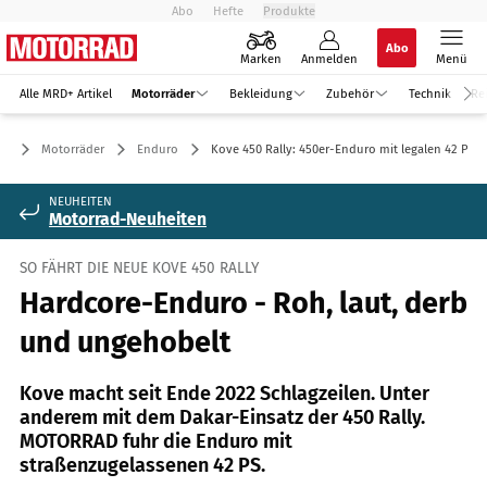
Abo
Hefte
Produkte
Abo
Marken
Anmelden
Menü
Alle MRD+ Artikel
Motorräder
Bekleidung
Zubehör
Technik
Re
Motorräder
Enduro
Kove 450 Rally: 450er-Enduro mit legalen 42 PS
NEUHEITEN
Motorrad-Neuheiten
SO FÄHRT DIE NEUE KOVE 450 RALLY
Hardcore-Enduro - Roh, laut, derb
und ungehobelt
Kove macht seit Ende 2022 Schlagzeilen. Unter
anderem mit dem Dakar-Einsatz der 450 Rally.
MOTORRAD fuhr die Enduro mit
straßenzugelassenen 42 PS.