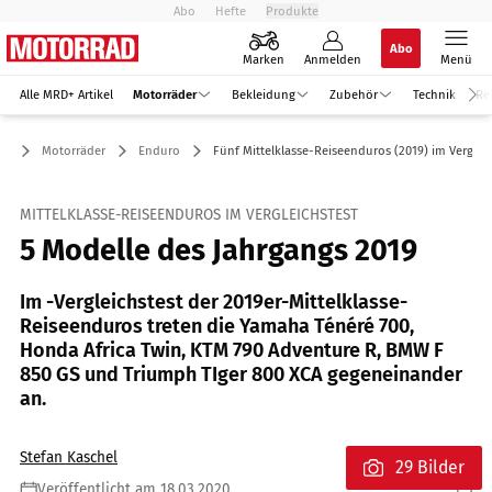
Abo
Hefte
Produkte
Abo
Marken
Anmelden
Menü
Alle MRD+ Artikel
Motorräder
Bekleidung
Zubehör
Technik
Re
Motorräder
Enduro
Fünf Mittelklasse-Reiseenduros (2019) im Vergleic
MITTELKLASSE-REISEENDUROS IM VERGLEICHSTEST
5 Modelle des Jahrgangs 2019
Im -Vergleichstest der 2019er-Mittelklasse-
Reiseenduros treten die Yamaha Ténéré 700,
Honda Africa Twin, KTM 790 Adventure R, BMW F
850 GS und Triumph TIger 800 XCA gegeneinander
an.
Stefan Kaschel
29 Bilder
Veröffentlicht am 18.03.2020