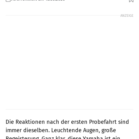
Foto: Tyson Jopson, Stefan Kaschel, Arturo Rivas
ANZEIGE
Die Reaktionen nach der ersten Probefahrt sind
immer dieselben. Leuchtende Augen, große
Begeisterung. Ganz klar, diese Yamaha ist ein