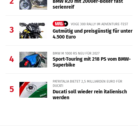
2
BMW R20 mit 2000er-Boxer fast
serienreif
VOGE 300 RALLY IM ADVENTURE-TEST
3
Gutmütig und preisgünstig für unter
4.500 Euro
BMW M 1000 RS NEU FÜR 2027
4
Sport-Touring mit 218 PS vom BMW-
Superbike
PATRITALIA BIETET 2,5 MILLIARDEN EURO FÜR
DUCATI
5
Ducati soll wieder rein italienisch
werden