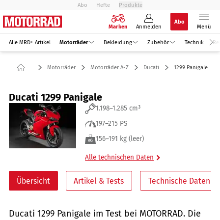
Abo
Hefte
Produkte
Abo
Marken
Anmelden
Menü
Alle MRD+ Artikel
Motorräder
Bekleidung
Zubehör
Technik
Re
Motorräder
Motorräder A-Z
Ducati
1299 Panigale
Ducati 1299 Panigale
1.198–1.285 cm³
197–215 PS
156–191 kg (leer)
Alle technischen Daten
Übersicht
Artikel & Tests
Technische Daten
Ducati 1299 Panigale im Test bei MOTORRAD. Die