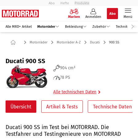
Abo
Hefte
Produkte
Abo
Marken
Anmelden
Menü
Alle MRD+ Artikel
Motorräder
Bekleidung
Zubehör
Technik
Re
Motorräder
Motorräder A-Z
Ducati
900 SS
Ducati 900 SS
904 cm³
78 PS
Alle technischen Daten
Übersicht
Artikel & Tests
Technische Daten
Ducati 900 SS im Test bei MOTORRAD. Die
Testfahrer und Testingenieure von MOTORRAD