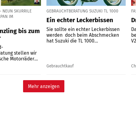
- NEUN SKURRILE
GEBRAUCHTBERATUNG SUZUKI TL 1000
FA
PAN IM
Ein echter Leckerbissen
D
Sie sollte ein echter Leckerbissen
Da
nzling bis zum
werden  doch beim Abschmecken
be
r
hat Suzuki die TL 1000...
V2
d-
atung stellen wir
sche Motorräder
Gebrauchtkauf
Ch
Mehr anzeigen