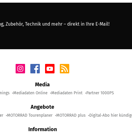
, Zubehör, Technik und mehr – direkt in Ihre E-Mail!
Media
nings
Mediadaten Online
Mediadaten Print
Partner 1000PS
Angebote
er
MOTORRAD Tourenplaner
MOTORRAD plus
Digital-Abo hier kündi
Information