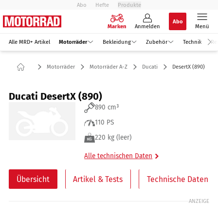
Abo
Hefte
Produkte
Abo
Marken
Anmelden
Menü
Alle MRD+ Artikel
Motorräder
Bekleidung
Zubehör
Technik
Re
Motorräder
Motorräder A-Z
Ducati
DesertX (890)
Ducati DesertX (890)
890 cm³
110 PS
220 kg (leer)
Alle technischen Daten
Übersicht
Artikel & Tests
Technische Daten
ANZEIGE