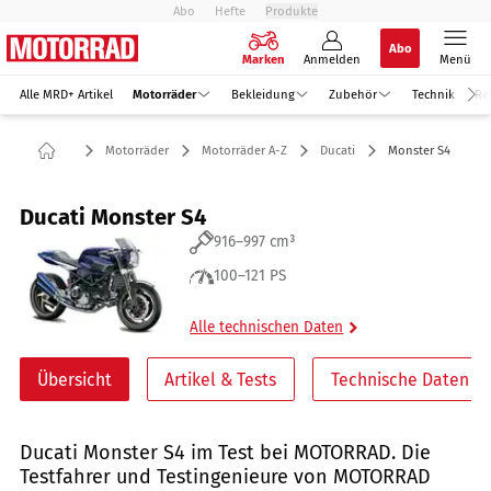
Abo
Hefte
Produkte
Abo
Marken
Anmelden
Menü
Alle MRD+ Artikel
Motorräder
Bekleidung
Zubehör
Technik
Re
Motorräder
Motorräder A-Z
Ducati
Monster S4
Ducati Monster S4
916–997 cm³
100–121 PS
Alle technischen Daten
Übersicht
Artikel & Tests
Technische Daten
Ducati Monster S4 im Test bei MOTORRAD. Die
Testfahrer und Testingenieure von MOTORRAD