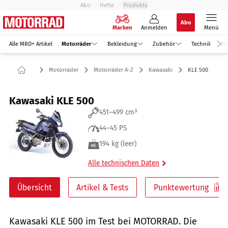
Abo
Hefte
Produkte
Abo
Marken
Anmelden
Menü
Alle MRD+ Artikel
Motorräder
Bekleidung
Zubehör
Technik
Re
Motorräder
Motorräder A-Z
Kawasaki
KLE 500
Kawasaki KLE 500
451–499 cm³
44–45 PS
194 kg (leer)
Alle technischen Daten
Übersicht
Artikel & Tests
Punktewertung
Kawasaki KLE 500 im Test bei MOTORRAD. Die