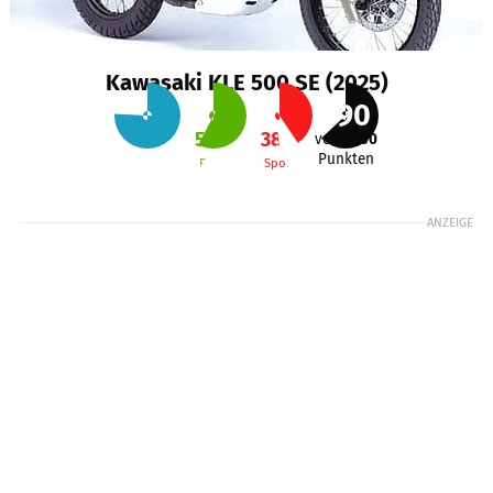
Kawasaki KLE 500 SE (2025)
590
71
%
54
%
38
%
von
1000
Punkten
Alltag
Reise
Sport
ANZEIGE