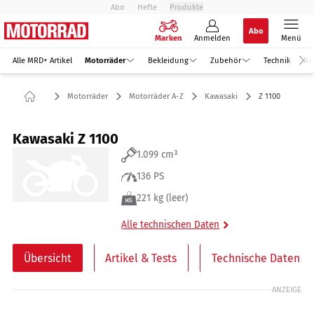
Abo
Hefte
Produkte
Abo
Marken
Anmelden
Menü
Alle MRD+ Artikel
Motorräder
Bekleidung
Zubehör
Technik
Re
Motorräder
Motorräder A-Z
Kawasaki
Z 1100
Kawasaki Z 1100
1.099 cm³
136 PS
221 kg (leer)
Alle technischen Daten
Übersicht
Artikel & Tests
Technische Daten
ANZEIGE