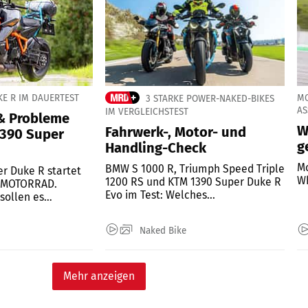
KE R IM DAUERTEST
MO
3 STARKE POWER-NAKED-BIKES
AS
IM VERGLEICHSTEST
& Probleme
W
Fahrwerk-, Motor- und
1390 Super
g
Handling-Check
Mo
BMW S 1000 R, Triumph Speed Triple
r Duke R startet
Wh
1200 RS und KTM 1390 Super Duke R
n MOTORRAD.
Evo im Test: Welches...
sollen es
Naked Bike
Mehr anzeigen