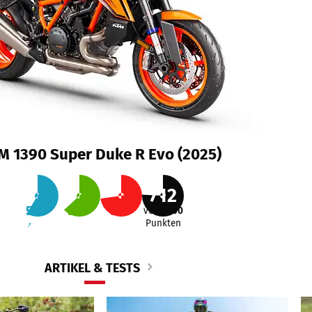
M 1390 Super Duke R Evo (2025)
712
55
%
59
%
68
%
von
1000
Punkten
Alltag
Reise
Sport
ARTIKEL & TESTS