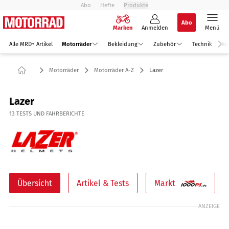
Abo
Hefte
Produkte
Abo
Marken
Anmelden
Menü
Alle MRD+ Artikel
Motorräder
Bekleidung
Zubehör
Technik
Re
Motorräder
Motorräder A-Z
Lazer
Lazer
13
TESTS UND FAHRBERICHTE
Übersicht
Artikel & Tests
Markt
ANZEIGE