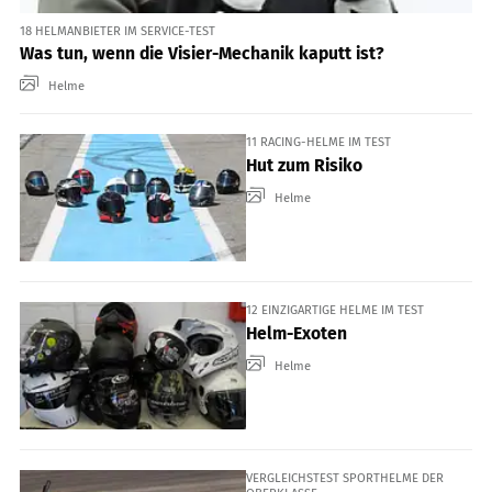
18 HELMANBIETER IM SERVICE-TEST
Was tun, wenn die Visier-Mechanik kaputt ist?
Helme
11 RACING-HELME IM TEST
Hut zum Risiko
Helme
12 EINZIGARTIGE HELME IM TEST
Helm-Exoten
Helme
VERGLEICHSTEST SPORTHELME DER