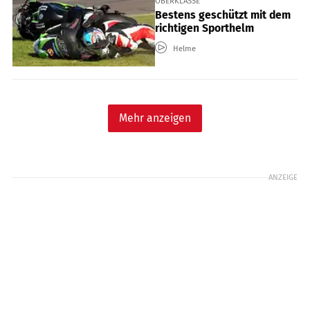
OBERKLASSE
Bestens geschützt mit dem
richtigen Sporthelm
Helme
Mehr anzeigen
ANZEIGE