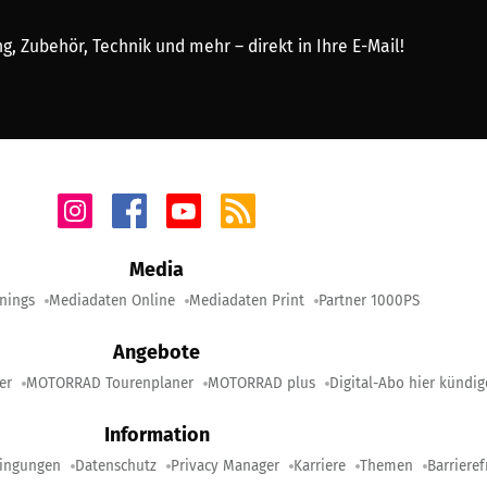
, Zubehör, Technik und mehr – direkt in Ihre E-Mail!
Media
nings
Mediadaten Online
Mediadaten Print
Partner 1000PS
Angebote
er
MOTORRAD Tourenplaner
MOTORRAD plus
Digital-Abo hier kündi
Information
ingungen
Datenschutz
Privacy Manager
Karriere
Themen
Barrieref