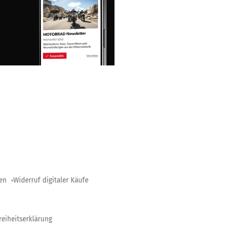
gen
Widerruf digitaler Käufe
reiheitserklärung