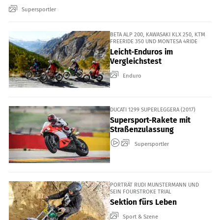
Supersportler
BETA ALP 200, KAWASAKI KLX 250, KTM
FREERIDE 350 UND MONTESA 4RIDE
Leicht-Enduros im
Vergleichstest
Enduro
DUCATI 1299 SUPERLEGGERA (2017)
Supersport-Rakete mit
Straßenzulassung
Supersportler
PORTRÄT RUDI MUNSTERMANN UND
SEIN FOURSTROKE TRIAL
Sektion fürs Leben
Sport & Szene