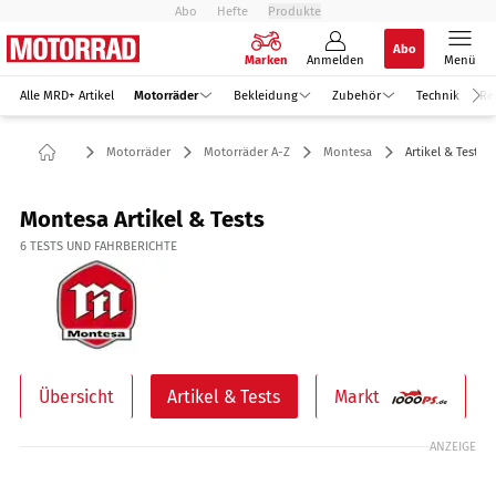
Abo
Hefte
Produkte
Abo
Marken
Anmelden
Menü
Alle MRD+ Artikel
Motorräder
Bekleidung
Zubehör
Technik
Re
Motorräder
Motorräder A-Z
Montesa
Artikel & Tests
Montesa Artikel & Tests
6
TESTS UND FAHRBERICHTE
Übersicht
Artikel & Tests
Markt
ANZEIGE