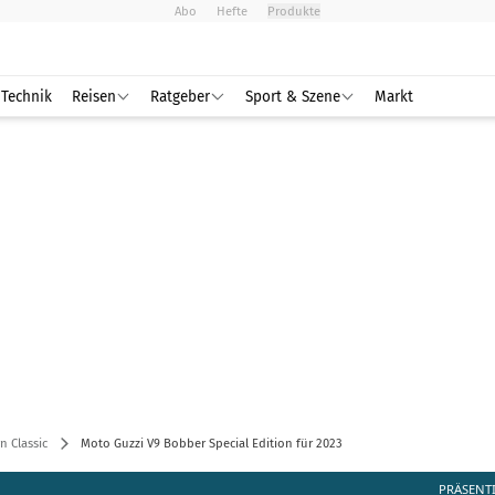
Abo
Hefte
Produkte
Technik
Reisen
Ratgeber
Sport & Szene
Markt
 Classic
Moto Guzzi V9 Bobber Special Edition für 2023
PRÄSENT