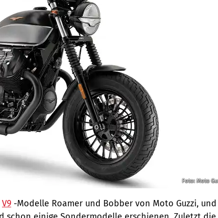
Foto: Moto Gu
e
V9
-Modelle Roamer und Bobber von Moto Guzzi, und
nd schon einige Sondermodelle erschienen. Zuletzt die