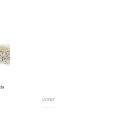
.de
ANZEIGE
o