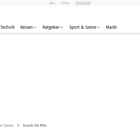
Abo
Hefte
Produkte
Technik
Reisen
Ratgeber
Sport & Szene
Markt
 Classic
Suzuki Fat Mile