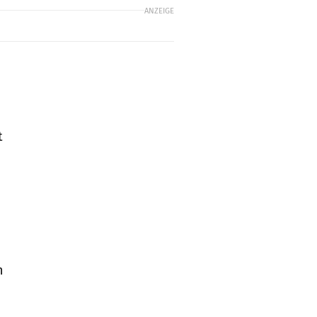
ANZEIGE
t
h
h