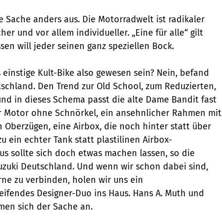
e Sache anders aus. Die Motorradwelt ist radikaler
r und vor allem individueller. „Eine für alle“ gilt
sen will jeder seinen ganz speziellen Bock.
s einstige Kult-Bike also gewesen sein? Nein, befand
schland. Den Trend zur Old School, zum Reduzierten,
 und in dieses Schema passt die alte Dame Bandit fast
ger Motor ohne Schnörkel, ein ansehnlicher Rahmen mit
n Oberzügen, eine Airbox, die noch hinter statt über
 ein echter Tank statt plas­­tilinen Airbox-
us soll­te sich doch etwas machen lassen, so die
uzuki Deutschland. Und wenn wir schon dabei sind,
ne zu verbinden, holen wir uns ein
eifendes Designer-Duo ins Haus. Hans A. Muth und
men sich der Sache an.