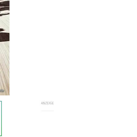
tle
ANZEIGE