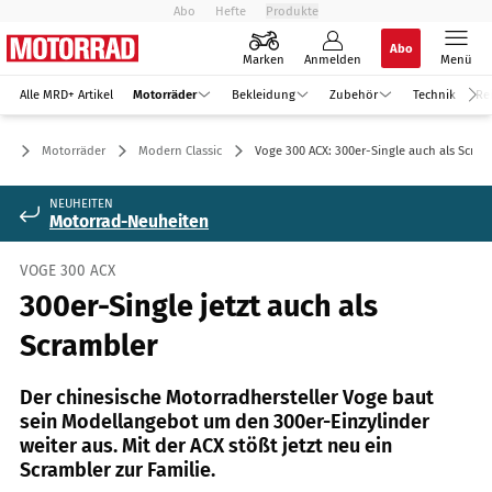
Abo
Hefte
Produkte
Abo
Marken
Anmelden
Menü
Alle MRD+ Artikel
Motorräder
Bekleidung
Zubehör
Technik
Re
Motorräder
Modern Classic
Voge 300 ACX: 300er-Single auch als Scram
NEUHEITEN
Motorrad-Neuheiten
VOGE 300 ACX
300er-Single jetzt auch als
Scrambler
Der chinesische Motorradhersteller Voge baut
sein Modellangebot um den 300er-Einzylinder
weiter aus. Mit der ACX stößt jetzt neu ein
Scrambler zur Familie.