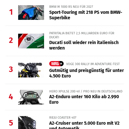
BMW M 1000 RS NEU FÜR 2027
1
Sport-Touring mit 218 PS vom BMW-
Superbike
PATRITALIA BIETET 2,5 MILLIARDEN EURO FÜR
DUCATI
2
Ducati soll wieder rein italienisch
werden
VOGE 300 RALLY IM ADVENTURE-TEST
3
Gutmütig und preisgünstig für unter
4.500 Euro
HERO XPULSE 200 4V / PRO NEU IN DEUTSCHLAND
4
A2-Enduro unter 160 Kilo ab 2.990
Euro
RIEJU COASTER 407
5
A2-Cruiser unter 5.000 Euro mit V2
und Automatik