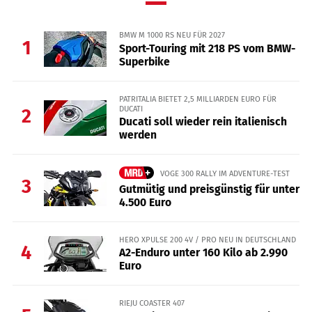
BMW M 1000 RS NEU FÜR 2027
1
Sport-Touring mit 218 PS vom BMW-
Superbike
PATRITALIA BIETET 2,5 MILLIARDEN EURO FÜR
DUCATI
2
Ducati soll wieder rein italienisch
werden
VOGE 300 RALLY IM ADVENTURE-TEST
3
Gutmütig und preisgünstig für unter
4.500 Euro
HERO XPULSE 200 4V / PRO NEU IN DEUTSCHLAND
4
A2-Enduro unter 160 Kilo ab 2.990
Euro
RIEJU COASTER 407