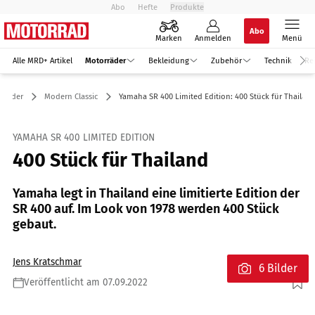
Abo
Hefte
Produkte
Abo
Marken
Anmelden
Menü
Alle MRD+ Artikel
Motorräder
Bekleidung
Zubehör
Technik
Re
rräder
Modern Classic
Yamaha SR 400 Limited Edition: 400 Stück für Thailan
YAMAHA SR 400 LIMITED EDITION
400 Stück für Thailand
Yamaha legt in Thailand eine limitierte Edition der
SR 400 auf. Im Look von 1978 werden 400 Stück
gebaut.
Jens Kratschmar
6 Bilder
Veröffentlicht am 07.09.2022
Foto: Yamaha