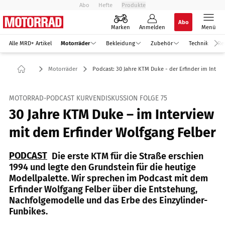
Abo
Hefte
Produkte
Abo
Marken
Anmelden
Menü
Alle MRD+ Artikel
Motorräder
Bekleidung
Zubehör
Technik
Re
Motorräder
Podcast: 30 Jahre KTM Duke - der Erfinder im Interv
MOTORRAD-PODCAST KURVENDISKUSSION FOLGE 75
30 Jahre KTM Duke – im Interview
mit dem Erfinder Wolfgang Felber
PODCAST
Die erste KTM für die Straße erschien
1994 und legte den Grundstein für die heutige
Modellpalette. Wir sprechen im Podcast mit dem
Erfinder Wolfgang Felber über die Entstehung,
Nachfolgemodelle und das Erbe des Einzylinder-
Funbikes.