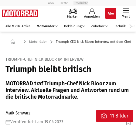
Abo
Hefte
Produkte
Abo
Marken
Anmelden
Menü
Alle MRD+ Artikel
Motorräder
Bekleidung
Zubehör
Technik
Re
Motorräder
Triumph CEO Nick Bloor: Interview mit dem Chef
TRIUMPH-CHEF NICK BLOOR IM INTERVIEW
Triumph bleibt britisch
MOTORRAD traf Triumph-Chef Nick Bloor zum
Interview. Aktuelle Fragen und Antworten rund um
die britische Motorradmarke.
Maik Schwarz
11 Bilder
Veröffentlicht am 19.04.2023
Foto: Triumph