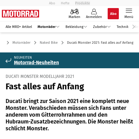
Abo
Hefte
Produkte
Abo
Marken
Anmelden
Menü
Alle MRD+ Artikel
Motorräder
Bekleidung
Zubehör
Technik
Re
Motorräder
Naked Bike
Ducati Monster 2021: Fast alles auf Anfang
NEUHEITEN
Motorrad-Neuheiten
DUCATI MONSTER MODELLJAHR 2021
Fast alles auf Anfang
Ducati bringt zur Saison 2021 eine komplett neue
Monster. Verabschieden müssen sich Fans unter
anderem vom Gitterrohrrahmen und den
Hubraum-Zusatzbezeichnungen. Die Monster heißt
schlicht Monster.