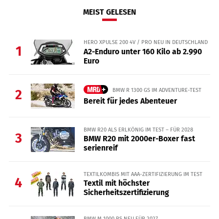
MEIST GELESEN
HERO XPULSE 200 4V / PRO NEU IN DEUTSCHLAND
1
A2-Enduro unter 160 Kilo ab 2.990
Euro
BMW R 1300 GS IM ADVENTURE-TEST
2
Bereit für jedes Abenteuer
BMW R20 ALS ERLKÖNIG IM TEST – FÜR 2028
3
BMW R20 mit 2000er-Boxer fast
serienreif
TEXTILKOMBIS MIT AAA-ZERTIFIZIERUNG IM TEST
4
Textil mit höchster
Sicherheitszertifizierung
BMW M 1000 RS NEU FÜR 2027