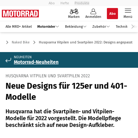
Abo
Hefte
Produkte
Abo
Marken
Anmelden
Menü
Alle MRD+ Artikel
Motorräder
Bekleidung
Zubehör
Technik
Re
er
Naked Bike
Husqvarna Vitpilen und Svartpilen 2022: Designs angepasst
NEUHEITEN
Motorrad-Neuheiten
HUSQVARNA VITPILEN UND SVARTPILEN 2022
Neue Designs für 125er und 401-
Modelle
Husqvarna hat die Svartpilen- und Vitpilen-
Modelle für 2022 vorgestellt. Die Modellpflege
beschränkt sich auf neue Design-Aufkleber.