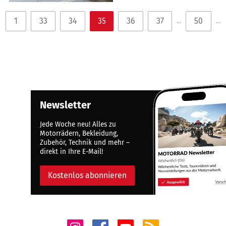
1
33
34
35
36
37
50
...
...
Newsletter
Jede Woche neu! Alles zu
Motorrädern, Bekleidung,
Zubehör, Technik und mehr –
direkt in Ihre E-Mail!
Kostenlos abonnieren