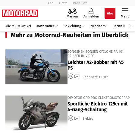
Abo
Hefte
Produkte
Abo
Marken
Anmelden
Menü
Alle MRD+ Artikel
Motorräder
Bekleidung
Zubehör
Technik
Re
Mehr zu Motorrad-Neuheiten im Überblick
ZONGSHEN ZONSEN CYCLONE RA 401
CRUISER IM VIDEO
Leichter A2-Bobber mit 45
PS
Chopper/Cruiser
QJMOTOR OAO PRO ELEKTROMOTORRAD
Sportliche Elektro-125er mit
4-Gang-Schaltung
Elektro