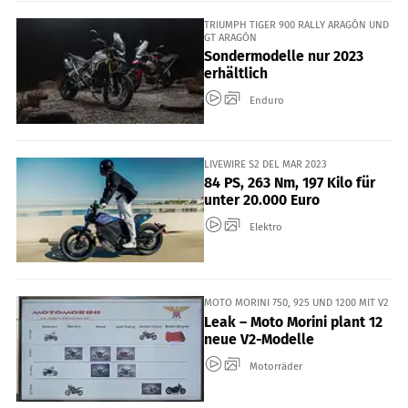
TRIUMPH TIGER 900 RALLY ARAGÓN UND
GT ARAGÓN
Sondermodelle nur 2023
erhältlich
Enduro
LIVEWIRE S2 DEL MAR 2023
84 PS, 263 Nm, 197 Kilo für
unter 20.000 Euro
Elektro
MOTO MORINI 750, 925 UND 1200 MIT V2
Leak – Moto Morini plant 12
neue V2-Modelle
Motorräder