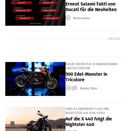
Erneut Salami-Takti von
Ducati für die Neuheiten
Motorräder
ANZEIGE
DUCATI MONSTER 30 ANNIVERSARIO
LIMITED EDITION
500 Edel-Monster in
Tricolore
Naked Bike
HARLEY-DAVIDSON X 440 UND
NIGHTSTER 440 VON HERO
Auf die X 440 folgt die
Nightster 440