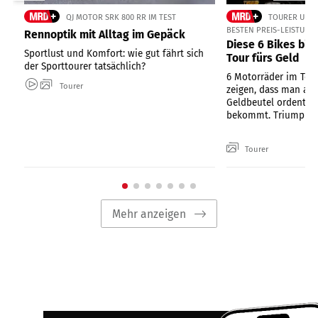
QJ MOTOR SRK 800 RR IM TEST
TOURER UND 
BESTEN PREIS-LEISTUNG
Rennoptik mit Alltag im Gepäck
Diese 6 Bikes bi
Sportlust und Komfort: wie gut fährt sich
Tour fürs Geld
der Sporttourer tatsächlich?
6 Motorräder im Te
Tourer
zeigen, dass man au
Geldbeutel ordentlic
bekommt. Triumph, Y
Tourer
Mehr anzeigen