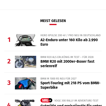
MEIST GELESEN
HERO XPULSE 200 4V / PRO NEU IN DEUTSCHLAND
1
A2-Enduro unter 160 Kilo ab 2.990
Euro
BMW R20 ALS ERLKÖNIG IM TEST – FÜR 2028
2
BMW R20 mit 2000er-Boxer fast
serienreif
BMW M 1000 RS NEU FÜR 2027
3
Sport-Touring mit 218 PS vom BMW-
Superbike
VOGE 300 RALLY IM ADVENTURE-TEST
4
Gutmütig und preisgünstig für unter