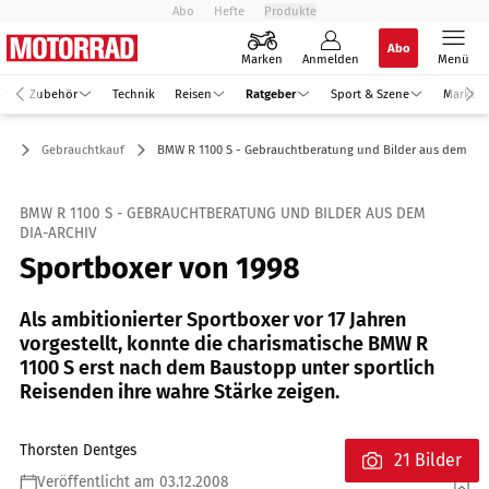
Abo
Hefte
Produkte
Abo
Marken
Anmelden
Menü
Zubehör
Technik
Reisen
Ratgeber
Sport & Szene
Markt
er
Gebrauchtkauf
BMW R 1100 S - Gebrauchtberatung und Bilder aus dem Dia
BMW R 1100 S - GEBRAUCHTBERATUNG UND BILDER AUS DEM
DIA-ARCHIV
Sportboxer von 1998
Als ambitionierter Sportboxer vor 17 Jahren
vorgestellt, konnte die charismatische BMW R
1100 S erst nach dem Baustopp unter sportlich
Reisenden ihre wahre Stärke zeigen.
Thorsten Dentges
21 Bilder
Veröffentlicht am 03.12.2008