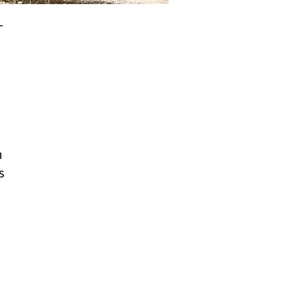
-
h
s