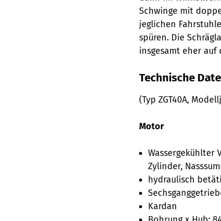
Schwinge mit doppe
jeglichen Fahrstuhle
spüren. Die Schrägl
insgesamt eher auf 
Technische Dat
(Typ ZGT40A, Modell
Motor
Wassergekühlter V
Zylinder, Nasssum
hydraulisch betä
Sechsganggetrieb
Kardan
Bohrung x Hub: 84