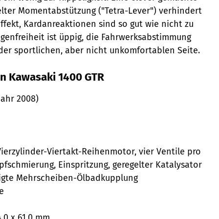
lter Momentabstützung ("Tetra-Lever") verhindert
ffekt, Kardanreaktionen sind so gut wie nicht zu
agenfreiheit ist üppig, die Fahrwerksabstimmung
der sportlichen, aber nicht unkomfortablen Seite.
en Kawasaki 1400 GTR
jahr 2008)
ierzylinder-Viertakt-Reihenmotor, vier Ventile pro
pfschmierung, Einspritzung, geregelter Katalysator
tigte Mehrscheiben-Ölbadkupplung
e
,0 x 61,0 mm