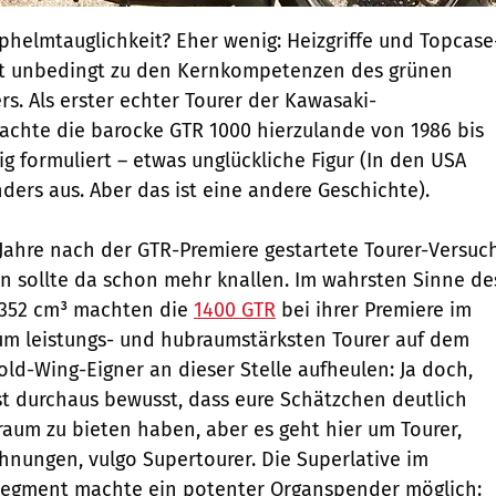
helmtauglichkeit? Eher wenig: Heizgriffe und Topcase
ht unbedingt zu den Kernkompetenzen des grünen
rs. Als erster echter Tourer der Kawasaki-
achte die barocke GTR 1000 hierzulande von 1986 bis
ig formuliert – etwas unglückliche Figur (In den USA
ders aus. Aber das ist eine andere Geschichte).
 Jahre nach der GTR-Premiere gestartete Tourer-Versuc
en sollte da schon mehr knallen. Im wahrsten Sinne de
 1352 cm³ machten die
1400 GTR
bei ihrer Premiere im
m leistungs- und hubraumstärksten Tourer auf dem
old-Wing-Eigner an dieser Stelle aufheulen: Ja doch,
st durchaus bewusst, dass eure Schätzchen deutlich
um zu bieten haben, aber es geht hier um Tourer,
nungen, vulgo Supertourer. Die Superlative im
Segment machte ein potenter Organspender möglich: