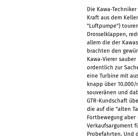
Die Kawa-Techniker 
Kraft aus dem Kelle
"Luftpumpe") touren
Drosselklappen, re
allem die der Kawas
brachten den gewüns
Kawa-Vierer sauber 
ordentlich zur Sach
eine Turbine mit au
knapp über 10.000/
souveränen und dabe
GTR-Kundschaft über
die auf die "alten 
Fortbewegung aber 
Verkaufsargument f
Probefahrten. Und d