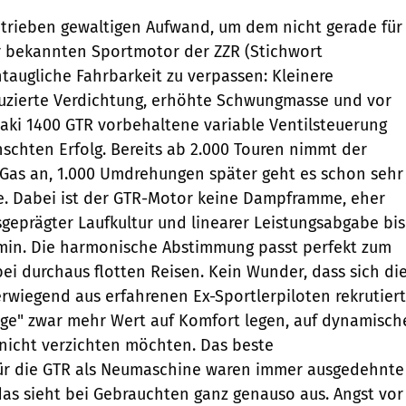
trieben gewaltigen Aufwand, um dem nicht gerade für
r bekannten Sportmotor der ZZR (Stichwort
taugliche Fahrbarkeit zu verpassen: Kleinere
duzierte Verdichtung, erhöhte Schwungmasse und vor
aki 1400 GTR vorbehaltene variable Ventilsteuerung
chten Erfolg. Bereits ab 2.000 Touren nimmt der
Gas an, 1.000 Umdrehungen später geht es schon sehr
e. Dabei ist der GTR-Motor keine Dampframme, eher
sgeprägter Laufkultur und linearer Leistungsabgabe bis
min. Die harmonische Abstimmung passt perfekt zum
i durchaus flotten Reisen. Kein Wunder, dass sich di
wiegend aus erfahrenen Ex-Sportlerpiloten rekrutiert
Tage" zwar mehr Wert auf Komfort legen, auf dynamisch
nicht verzichten möchten. Das beste
ür die GTR als Neumaschine waren immer ausgedehnte
as sieht bei Gebrauchten ganz genauso aus. Angst vor