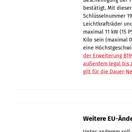
Bescheinigung der 
bestätigt. Mit dies
Schlüsselnummer 196
Leichtkrafträder und
maximal 11 kW (15 PS
Kilo sein (maximal 0
eine Höchstgeschwi
der Erweiterung B19
außerdem legal bis 
gilt für die Dauer-N
Weitere EU-Änd
Unter anderem soll d