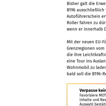
Bisher galt die Erw
B196 ausschließlich
Autoführerschein er
Roller fahren zu dür
wenn er innerhalb 
Mit der neuen EU-Fü
Grenzregionen vom B
die ihre Leichtkraf
eine Tour ins Ausla
Wohnmobil zu laden
bald soll die B196-R
Verpasse kei
Favorisiere MO
Inhalte und Ne
Auswahl bestät