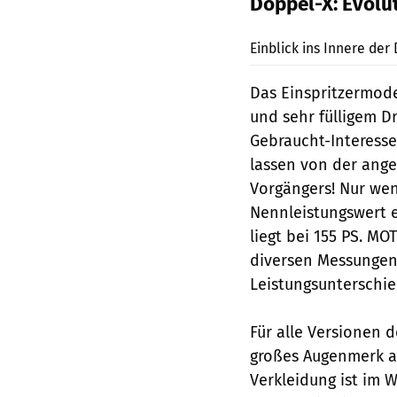
Doppel-X: Evolu
Einblick ins Innere der
Das Einspritzermode
und sehr fülligem D
Gebraucht-Interess
lassen von der ange
Vorgängers! Nur we
Nennleistungswert e
liegt bei 155 PS. M
diversen Messungen 
Leistungsunterschi
Für alle Versionen 
großes Augenmerk au
Verkleidung ist im 