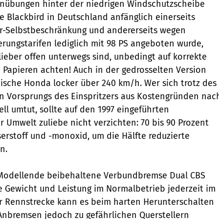
urnübungen hinter der niedrigen Windschutzscheibe
ie Blackbird in Deutschland anfänglich einerseits
er-Selbstbeschränkung und andererseits wegen
erungstarifen lediglich mit 98 PS angeboten wurde,
lieber offen unterwegs sind, unbedingt auf korrekte
 Papieren achten! Auch in der gedrosselten Version
ische Honda locker über 240 km/h. Wer sich trotz des
n Vorsprungs des Einspritzers aus Kostengründen nac
l umtut, sollte auf den 1997 eingeführten
r Umwelt zuliebe nicht verzichten: 70 bis 90 Prozent
rstoff und -monoxid, um die Hälfte reduzierte
n.
 Modellende beibehaltene Verbundbremse Dual CBS
te Gewicht und Leistung im Normalbetrieb jederzeit im
er Rennstrecke kann es beim harten Herunterschalten
Anbremsen jedoch zu gefährlichen Querstellern