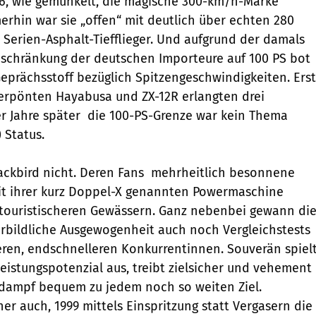
96, wie gemunkelt, die magische 300-km/h-Marke
erhin war sie „offen“ mit deutlich über echten 280
 Serien-Asphalt-Tiefflieger. Und aufgrund der damals
beschränkung der deutschen Importeure auf 100 PS bot
eprächsstoff bezüglich Spitzengeschwindigkeiten. Erst
verpönten Hayabusa und ZX-12R erlangten drei
r Jahre später  die 100-PS-Grenze war kein Thema
 Status.
ckbird nicht. Deren Fans  mehrheitlich besonnene
mit ihrer kurz Doppel-X genannten Powermaschine
, touristischeren Gewässern. Ganz nebenbei gewann di
orbildliche Ausgewogenheit auch noch Vergleichstests
eren, endschnelleren Konkurrentinnen. Souverän spiel
Leistungspotenzial aus, treibt zielsicher und vehement
lldampf bequem zu jedem noch so weiten Ziel.
r auch, 1999 mittels Einspritzung statt Vergasern die