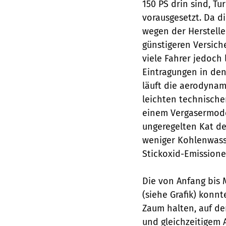
150 PS drin sind, T
vorausgesetzt. Da d
wegen der Herstell
günstigeren Versich
viele Fahrer jedoch 
Eintragungen in den
läuft die aerodynam
leichten technische
einem Vergasermodel
ungeregelten Kat de
weniger Kohlenwasse
Stickoxid-Emissione
Die von Anfang bis
(siehe Grafik) konn
Zaum halten, auf d
und gleichzeitigem 