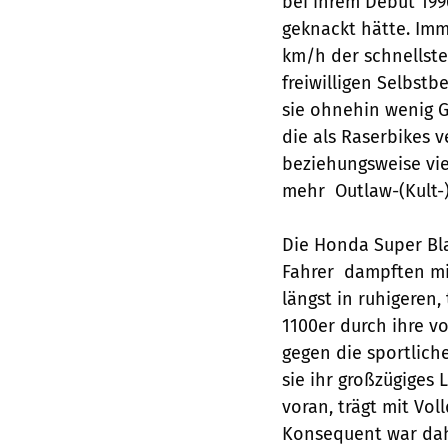
bei ihrem Debüt 19
geknackt hätte. Imm
km/h der schnellste
freiwilligen Selbst
sie ohnehin wenig G
die als Raserbikes 
beziehungsweise vie
mehr  Outlaw-(Kult-)
Die Honda Super Bla
Fahrer  dampften 
längst in ruhigeren
1100er durch ihre v
gegen die sportlich
sie ihr großzügiges 
voran, trägt mit Vo
Konsequent war dahe