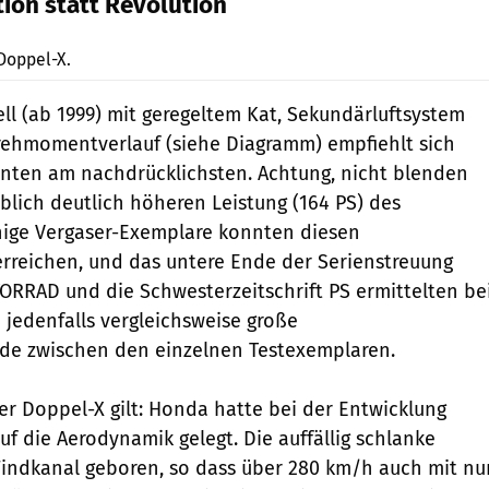
tion statt Revolution
Illustration: Honda
 Doppel-X.
ll (ab 1999) mit geregeltem Kat, Sekundärluftsystem
rehmomentverlauf (siehe Diagramm) empfiehlt sich
enten am nachdrücklichsten. Achtung, nicht blenden
blich deutlich höheren Leistung (164 PS) des
nige Vergaser-Exemplare konnten diesen
rreichen, und das untere Ende der Serienstreuung
OTORRAD und die Schwesterzeitschrift PS ermittelten be
jedenfalls vergleichsweise große
ede zwischen den einzelnen Testexemplaren.
der Doppel-X gilt: Honda hatte bei der Entwicklung
f die Aerodynamik gelegt. Die auffällig schlanke
Windkanal geboren, so dass über 280 km/h auch mit nur