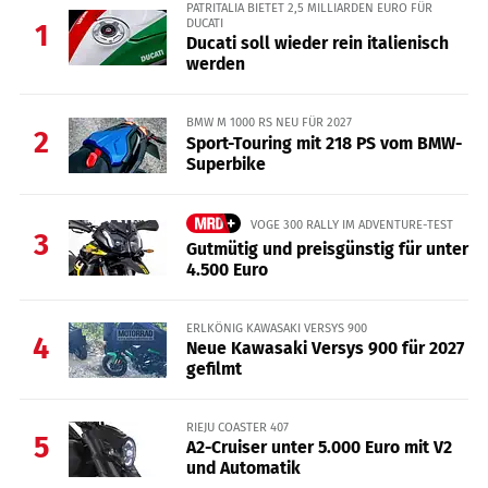
PATRITALIA BIETET 2,5 MILLIARDEN EURO FÜR
DUCATI
1
Ducati soll wieder rein italienisch
werden
BMW M 1000 RS NEU FÜR 2027
2
Sport-Touring mit 218 PS vom BMW-
Superbike
VOGE 300 RALLY IM ADVENTURE-TEST
3
Gutmütig und preisgünstig für unter
4.500 Euro
ERLKÖNIG KAWASAKI VERSYS 900
4
Neue Kawasaki Versys 900 für 2027
gefilmt
RIEJU COASTER 407
5
A2-Cruiser unter 5.000 Euro mit V2
und Automatik