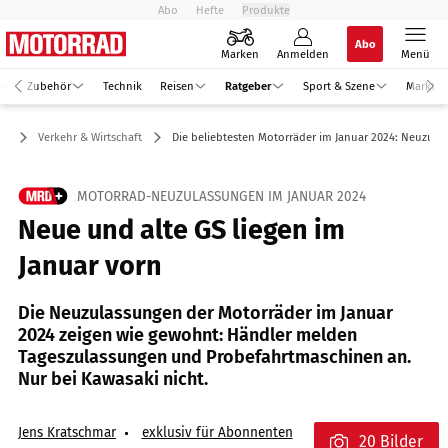
Abo
Hefte
Produkte
Abo
Marken
Anmelden
Menü
Zubehör
Technik
Reisen
Ratgeber
Sport & Szene
Markt
er
Verkehr & Wirtschaft
Die beliebtesten Motorräder im Januar 2024: Neuzul
MOTORRAD-NEUZULASSUNGEN IM JANUAR 2024
Neue und alte GS liegen im
Januar vorn
Die Neuzulassungen der Motorräder im Januar
2024 zeigen wie gewohnt: Händler melden
Tageszulassungen und Probefahrtmaschinen an.
Nur bei Kawasaki nicht.
Jens Kratschmar
exklusiv für Abonnenten
20 Bilder