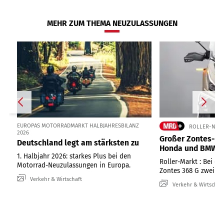
MEHR ZUM THEMA NEUZULASSUNGEN
EUROPAS MOTORRADMARKT HALBJAHRESBILANZ
ROLLER-NEUZ
2026
Großer Zontes-Ro
Deutschland legt am stärksten zu
Honda und BMW
1. Halbjahr 2026: starkes Plus bei den
Roller-Markt : Bei de
Motorrad-Neuzulassungen in Europa.
Zontes 368 G zwei Pl
Verkehr & Wirtschaft
Verkehr & Wirtschaf