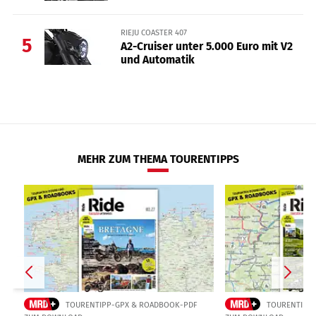
RIEJU COASTER 407
5
A2-Cruiser unter 5.000 Euro mit V2
und Automatik
MEHR ZUM THEMA TOURENTIPPS
TOURENTIPP-GPX & ROADBOOK-PDF
TOURENTIPP