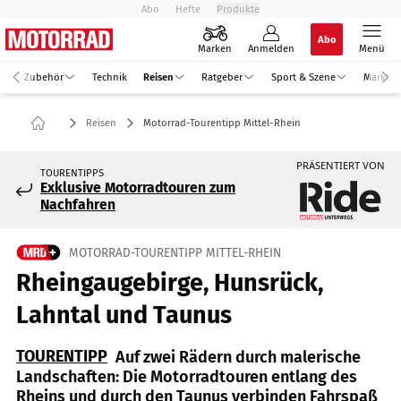
Abo
Hefte
Produkte
Abo
Marken
Anmelden
Menü
Zubehör
Technik
Reisen
Ratgeber
Sport & Szene
Markt
Reisen
Motorrad-Tourentipp Mittel-Rhein
PRÄSENTIERT VON
TOURENTIPPS
Exklusive Motorradtouren zum
Nachfahren
MOTORRAD-TOURENTIPP MITTEL-RHEIN
Rheingaugebirge, Hunsrück,
Lahntal und Taunus
TOURENTIPP
Auf zwei Rädern durch malerische
Landschaften: Die Motorradtouren entlang des
Rheins und durch den Taunus verbinden Fahrspaß